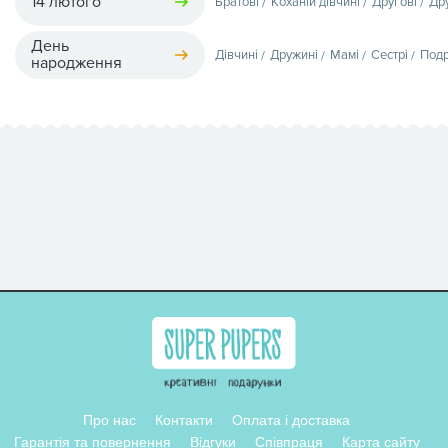
14 лютого
Братові
Коханій дівчині
Другові
Др
День
Дівчині
Дружині
Мамі
Сестрі
Подр
народження
Про нас
Контакти
Оплата і доставка
Гарантія та повернення
Відгуки
Співпраця
Карта сайту