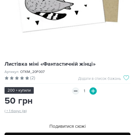
Листівка міні «Фантастичній жінці»
Артикул:
OTKM_20F007
(2)
Додати в список бажань
200 + купили
50 грн
( + 1 бонус (ів)
Подивитися схожі