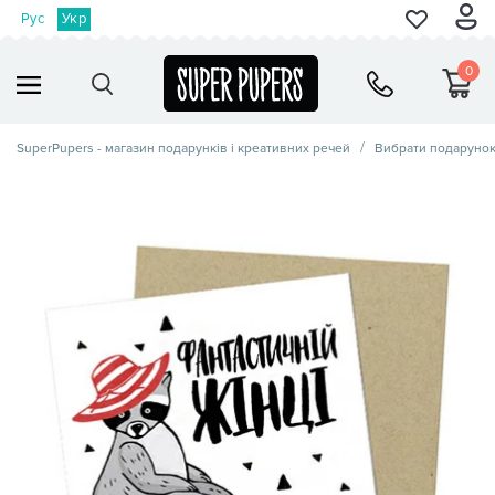
Рус
Укр
0
SuperPupers - магазин подарунків і креативних речей
Вибрати подаруно