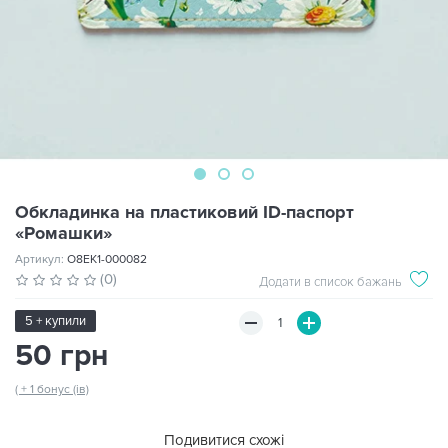
Обкладинка на пластиковий ID-паспорт
«Ромашки»
Артикул:
O8EK1-000082
(0)
Додати в список бажань
5 + купили
50 грн
( + 1 бонус (ів)
Подивитися схожі