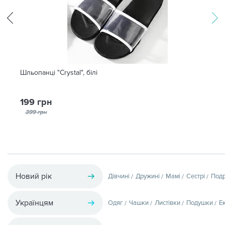
Шльопанці "Crystal", білі
199 грн
399 грн
Новий рік
Дівчині
Дружині
Мамі
Сестрі
Подр
Українцям
Одяг
Чашки
Листівки
Подушки
Е