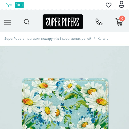
Рус
Укр
0
SuperPupers - магазин подарунків і креативних речей
Каталог