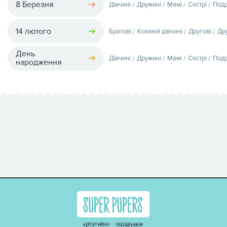
8 Березня
Дівчині
Дружині
Мамі
Сестрі
Подр
14 лютого
Братові
Коханій дівчині
Другові
Др
День
Дівчині
Дружині
Мамі
Сестрі
Подр
народження