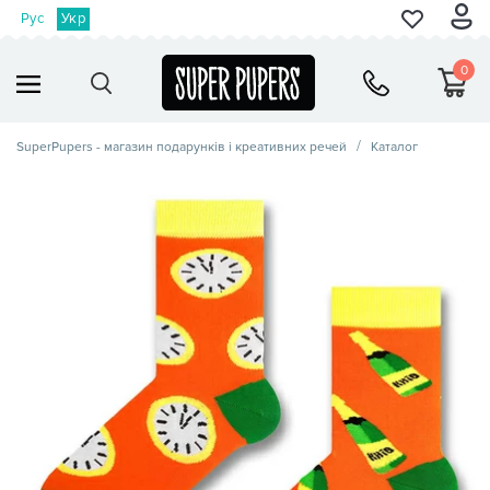
Рус
Укр
0
SuperPupers - магазин подарунків і креативних речей
Каталог