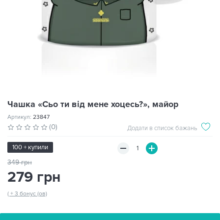
Чашка «Сьо ти від мене хоцесь?», майор
Артикул:
23847
(0)
Додати в список бажань
100 + купили
349 грн
279 грн
( + 3 бонус (ов)