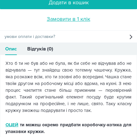
Додати в кошик
Замовити в 1 клік
умови оплати і доставки?
Опис
Відгуків (0)
Хто б ти не був або не була, як би себе не відчував або не
відчувала — тут знайдеш свою тотемну чашечку. Кружка,
яка розкаже всім, хто ти ззовні або всередині. Чашка стане
твоїм другом на робочому місці або вдома, на кухні. З нею
процес чаєпиття стане більш приємним — перевірений
факт. Такий оригінальний елемент посуду буде крутим
подарунком на професійне, і не лише, свято. Таку класну
кружку зможеш подарувати і просто так.
ОЦЕЙ
ти можеш окремо придбати коробочку-котика для
упаковки кружки.