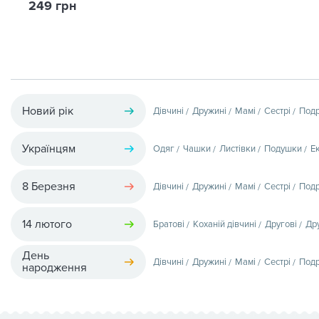
249 грн
Новий рік
Дівчині
Дружині
Мамі
Сестрі
Подр
Українцям
Одяг
Чашки
Листівки
Подушки
Е
8 Березня
Дівчині
Дружині
Мамі
Сестрі
Подр
14 лютого
Братові
Коханій дівчині
Другові
Др
День
Дівчині
Дружині
Мамі
Сестрі
Подр
народження