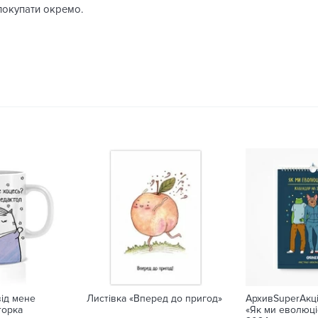
 покупати окремо.
від мене
Листівка «Вперед до пригод»
АрхивSuperАкці
торка
«Як ми еволюц