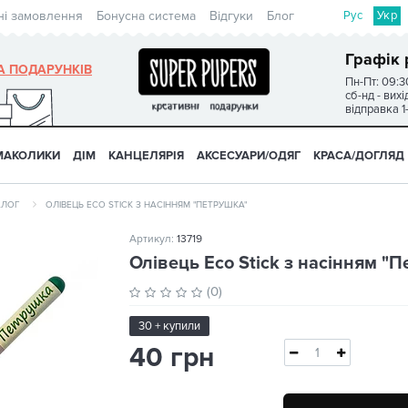
Рус
Укр
ні замовлення
Бонусна система
Відгуки
Блог
Графік 
А ПОДАРУНКІВ
Пн-Пт: 09:3
сб-нд - вих
відправка 1
МАКОЛИКИ
ДІМ
КАНЦЕЛЯРІЯ
АКСЕСУАРИ/ОДЯГ
КРАСА/ДОГЛЯД
АЛОГ
ОЛІВЕЦЬ ECO STICK З НАСІННЯМ "ПЕТРУШКА"
Артикул:
13719
Олівець Eco Stick з насінням "
(0)
30 + купили
40 грн