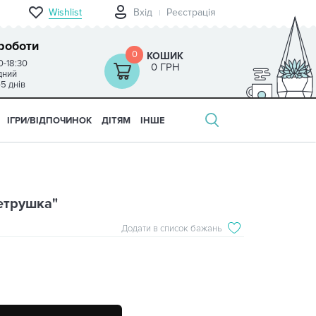
Wishlist
Вхід
Реєстрація
роботи
0
КОШИК
0-18:30
0 ГРН
ідний
-5 днів
ІГРИ/ВІДПОЧИНОК
ДІТЯМ
ІНШЕ
Петрушка"
Додати в список бажань