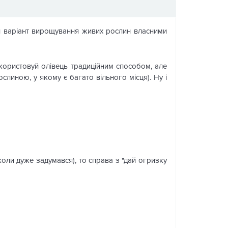
ий варіант вирощування живих рослин власними
икористовуй олівець традиційним способом, але
слиною, у якому є багато вільного місця). Ну і
коли дуже задумався), то справа з "дай огризку