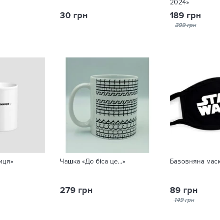
2024»
30 грн
189 грн
399 грн
иця»
Чашка «До біса це...»
Бавовняна маск
279 грн
89 грн
149 грн