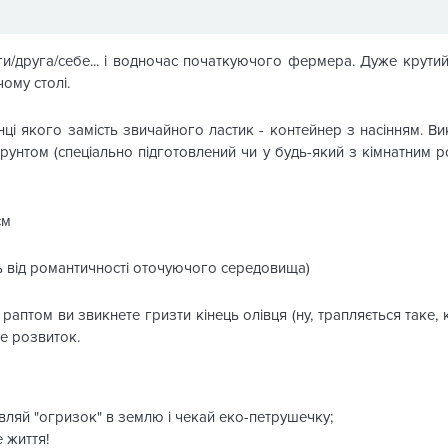
еги/друга/себе... і водночас початкуючого фермера. Дуже крут
ому столі.
інці якого замість звичайного ластик - контейнер з насінням. В
рунтом (спеціально підготовлений чи у будь-який з кімнатним ро
см
ть від романтичності оточуючого середовища)
раптом ви звикнете гризти кінець олівця (ну, трапляється таке, 
е розвиток.
тавляй "огризок" в землю і чекай еко-петрушечку;
 життя!