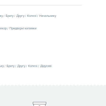
ку
Брату
Другу
Колезі
Начальнику
декор
Придверні килимки
ьку
Брату
Другу
Колезі
Дідусеві