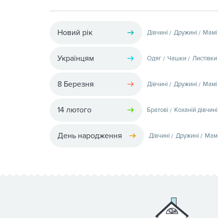
Новий рік
Дівчині
Дружині
Мамі
Українцям
Одяг
Чашки
Листівки
8 Березня
Дівчині
Дружині
Мамі
14 лютого
Братові
Коханій дівчині
День народження
Дівчині
Дружині
Мам