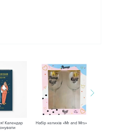
я! Календар
Набір келихів «Mr and Mrs»
Клатч з трикот
іонували
"Флуоресцент"