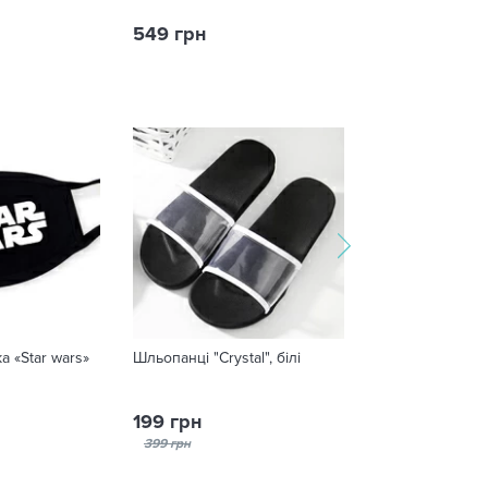
549 грн
175 грн
а «Star wars»
Шльопанці "Crystal", білі
Статуетка суве
«Найкращий вч
199 грн
380 грн
399 грн