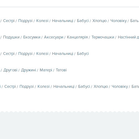
Сестрі
Подрузі
Колезі
Начальниці
Бабусі
Хлопцю
Чоловіку
Бать
Подушки
Екосумки
Аксесуари
Канцелярія
Термочашки
Настінний 
Сестрі
Подрузі
Колезі
Начальниці
Бабусі
Другові
Дружині
Матері
Татові
і
Сестрі
Подрузі
Колезі
Начальниці
Бабусі
Хлопцю
Чоловіку
Бат