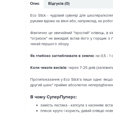
Опис
Відгуків (0)
Eco Stick - чудовий сувенір для школяра/кол
руками вдома на вікні або, наприклад, на робоч
Фактично це звичайний "простий" олівець, в к
"огризок" не викидай: встав його у горщик з ґ
чекай першого збору.
Як глибоко заглиблювати в землю:
на 0,5 - 1 
Коли чекати висівів:
через 7-25 днів (залежи
Протипоказання у Eco Stick'a лише одне: якщо 
другий шанс" прийме абсолютно непередбачен
В чому СуперПуперс:
замість ластика - капсула з насінням: вс
плюси: круто і користь, давай олівцю нове