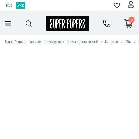
Рус
Укр
0
SuperPupers - магазин подарунків і креативних речей
Каталог
Дім