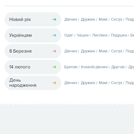
Новий рік
Дівчині
Дружині
Мамі
Сестрі
Подр
Українцям
Одяг
Чашки
Листівки
Подушки
Е
8 Березня
Дівчині
Дружині
Мамі
Сестрі
Подр
14 лютого
Братові
Коханій дівчині
Другові
Др
День
Дівчині
Дружині
Мамі
Сестрі
Подр
народження