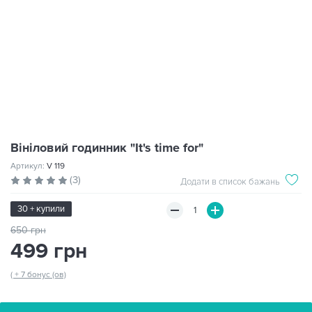
Вініловий годинник "It's time for"
Артикул:
V 119
(3)
Додати в список бажань
30 + купили
650 грн
499 грн
( + 7 бонус (ов)