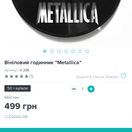
Вініловий годинник "Metallica"
Артикул:
V 208
(1)
Додати в список бажань
50 + купили
650 грн
499 грн
( + 7 бонус (ов)