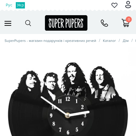
Рус
Укр
0
SuperPupers - магазин подарунків і креативних речей
Каталог
Дім