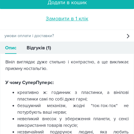
Додати в кошик
Замовити в 1 клік
умови оплати і доставки?
Опис
Відгуків (1)
Вініл виглядає дуже стильно і контрастно, а ще викликає
приємну ностальгію.
У чому СуперПуперс:
креативно ж: годинник з пластинки, а вінілові
пластинки самі по собі дуже гарні;
безшумний механізм, жодні "ток-ток-ток" не
потурбують ваші нерви;
невеликий внесок у збереження планети, у сенсі
використання товарів recycle;
незвичайний подарунок людині, яка любить