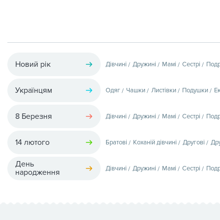
Новий рік
Дівчині
Дружині
Мамі
Сестрі
Подр
Українцям
Одяг
Чашки
Листівки
Подушки
Е
8 Березня
Дівчині
Дружині
Мамі
Сестрі
Подр
14 лютого
Братові
Коханій дівчині
Другові
Др
День
Дівчині
Дружині
Мамі
Сестрі
Подр
народження