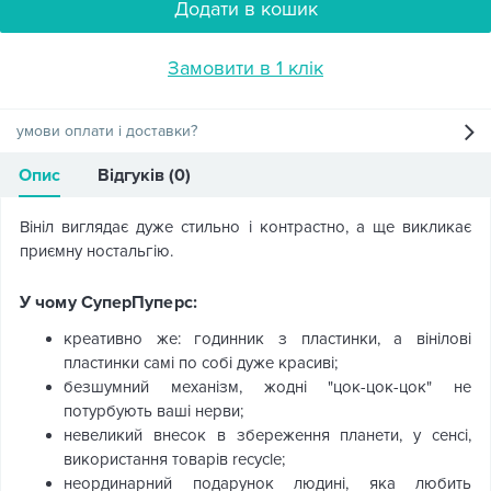
Додати в кошик
Замовити в 1 клік
умови оплати і доставки?
Опис
Відгуків (0)
Вініл виглядає дуже стильно і контрастно, а ще викликає
приємну ностальгію.
У чому СуперПуперс:
креативно же: годинник з пластинки, а вінілові
пластинки самі по собі дуже красиві;
безшумний механізм, жодні "цок-цок-цок" не
потурбують ваші нерви;
невеликий внесок в збереження планети, у сенсі,
використання товарів recycle;
неординарний подарунок людині, яка любить