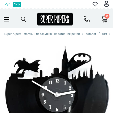
Рус
Укр
0
SuperPupers - магазин подарунків і креативних речей
Каталог
Дім