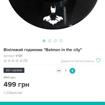
Вініловий годинник "Batman in the city"
Артикул:
V 127
(0)
Додати в список бажань
20 + купили
650 грн
499 грн
( + 7 бонус (ов)