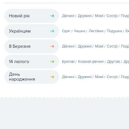
Новий рік
Дівчині
Дружині
Мамі
Сестрі
Подр
Українцям
Одяг
Чашки
Листівки
Подушки
Е
8 Березня
Дівчині
Дружині
Мамі
Сестрі
Подр
14 лютого
Братові
Коханій дівчині
Другові
Др
День
Дівчині
Дружині
Мамі
Сестрі
Подр
народження