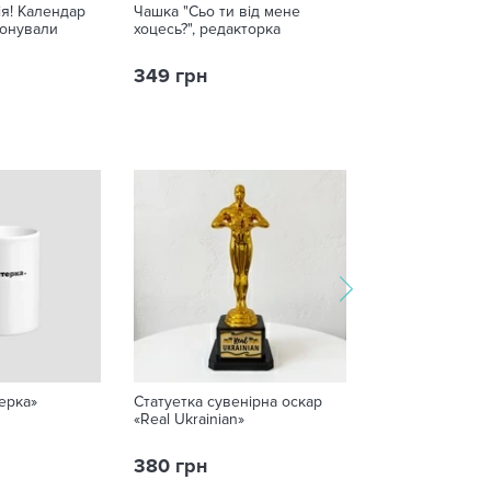
я! Календар
Чашка "Сьо ти від мене
Кольє з трикот
іонували
хоцесь?", редакторка
"Кексик"
349 грн
220 грн
ерка»
Статуетка сувенірна оскар
Чашка «Ма, я в
«Real Ukrainian»
380 грн
249 грн