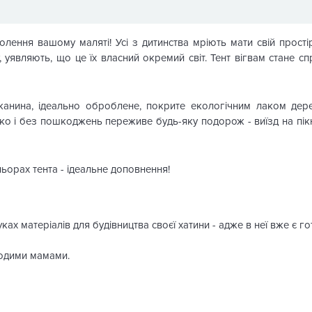
олення вашому маляті! Усі з дитинства мріють мати свій прості
, уявляють, що це їх власний окремий світ. Тент вігвам стане 
анина, ідеально оброблене, покрите екологічним лаком дере
гко і без пошкоджень переживе будь-яку подорож - виїзд на пік
льорах тента - ідеальне доповнення!
ах матеріалів для будівництва своєї хатини - адже в неї вже є го
лодими мамами.