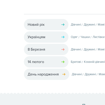
Новий рік
Дівчині
Дружині
Мамі
Українцям
Одяг
Чашки
Листівки
8 Березня
Дівчині
Дружині
Мамі
14 лютого
Братові
Коханій дівчині
День народження
Дівчині
Дружині
Мам