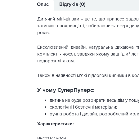
Опис
Відгуків (0)
Дитячий міні-вігвам - це те, що принесе задов
хатинки з покривців і, забираючись всередину
років.
Ексклюзивний дизайн, натуральна дихаюча тк
комплекті - чохол, завдяки якому ваш "дім" ле
подорож літаком.
Також в наявності м'які підлогові килимки в ко
У чому СуперПуперс:
дитина не буде розбирати весь дім у пошук
екологічні і безпечні матеріали;
ручна робота і дизайн, розроблений мо
Характеристики:
Висота: 150см.