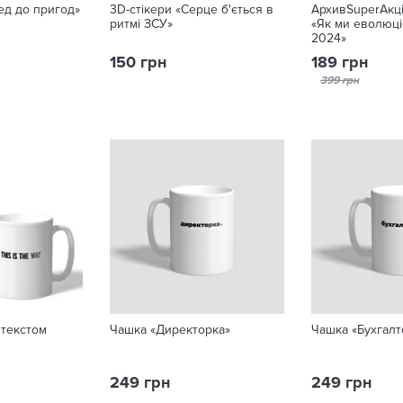
ед до пригод»
3D-стікери «Серце б'ється в
АрхивSuperАкці
ритмі ЗСУ»
«Як ми еволюц
2024»
150 грн
189 грн
399 грн
 текстом
Чашка «Директорка»
Чашка «Бухгалт
249 грн
249 грн