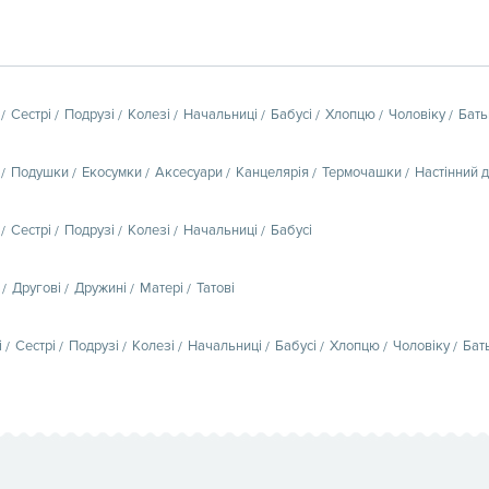
Сестрі
Подрузі
Колезі
Начальниці
Бабусі
Хлопцю
Чоловіку
Бать
Подушки
Екосумки
Аксесуари
Канцелярія
Термочашки
Настінний 
Сестрі
Подрузі
Колезі
Начальниці
Бабусі
Другові
Дружині
Матері
Татові
і
Сестрі
Подрузі
Колезі
Начальниці
Бабусі
Хлопцю
Чоловіку
Бат