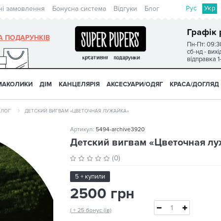
Рус
Укр
ні замовлення
Бонусна система
Відгуки
Блог
Графік 
А ПОДАРУНКІВ
Пн-Пт: 09:3
сб-нд - вих
відправка 1
МАКОЛИКИ
ДІМ
КАНЦЕЛЯРІЯ
АКСЕСУАРИ/ОДЯГ
КРАСА/ДОГЛЯД
АЛОГ
ДЕТСКИЙ ВИГВАМ «ЦВЕТОЧНАЯ ЛУЖАЙКА»
Артикул:
5494-archive3920
Детский вигвам «Цветочная лу
(0)
5 + купили
2500 грн
( + 25 бонус (ів)