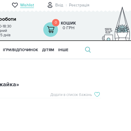
Wishlist
Вхід
Реєстрація
роботи
0
КОШИК
0-18:30
0 ГРН
ідний
-5 днів
ІГРИ/ВІДПОЧИНОК
ДІТЯМ
ІНШЕ
жайка»
Додати в список бажань