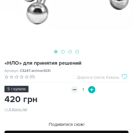
«НЛО» для принятия решений
Артикул:
CS247-archive3031
(0)
Додати в список бажань
5 + купили
420 грн
( + 4 бонус (ів)
Подивитися схожі