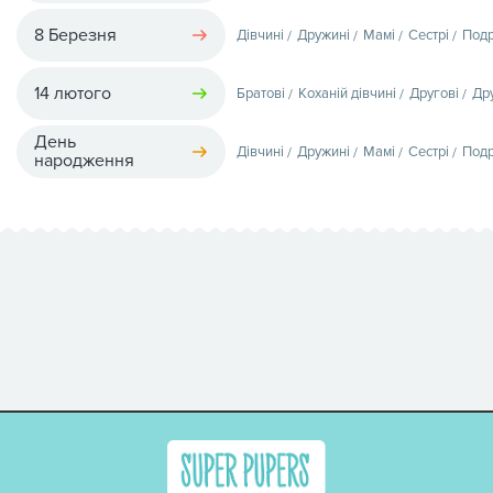
8 Березня
Дівчині
Дружині
Мамі
Сестрі
Подр
14 лютого
Братові
Коханій дівчині
Другові
Др
День
Дівчині
Дружині
Мамі
Сестрі
Подр
народження