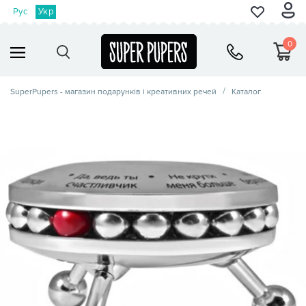
Рус
Укр
0
SuperPupers - магазин подарунків і креативних речей
Каталог