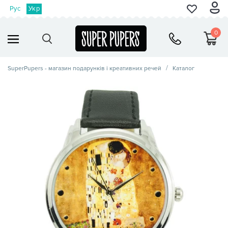
Рус
Укр
0
SuperPupers - магазин подарунків і креативних речей
Каталог