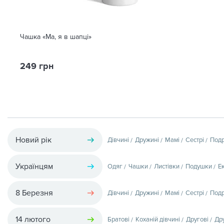
Чашка «Ма, я в шапці»
249 грн
Новий рік
Дівчині
Дружині
Мамі
Сестрі
Подр
Українцям
Одяг
Чашки
Листівки
Подушки
Е
8 Березня
Дівчині
Дружині
Мамі
Сестрі
Подр
14 лютого
Братові
Коханій дівчині
Другові
Др