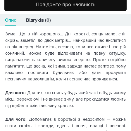
Повідомте про наявність
Опис
Відгуків (0)
Зима. Що в ній хорошого… Дні короткі, сонця мало, сніг
скрізь, заметілі до двох метрів… Найкращий час виспатися
на рік вперед. Натомість, весною, коли все оживе і настрій
сонячний, можна буде відпочивати на повну катушку,
витрачаючи накопичену зимою енергію. Проте потрібно
пам'ятати, що весна, як і зима, завжди настає раптово, тому
важливо поставити будильник або дати зрозуміти
несплячим навколишнім, коли настане час прокидатися.
Для кого:
Для тих, хто спить у будь-який час і в будь-якому
місці, береже очі і не визнає зиму, але прокидатися любить
під щебет птахів і весняну краплю.
Для чого:
Допомагає в боротьбі з недосипом — можна
спати скрізь і завжди, вдень і вночі, вранці і ввечері.