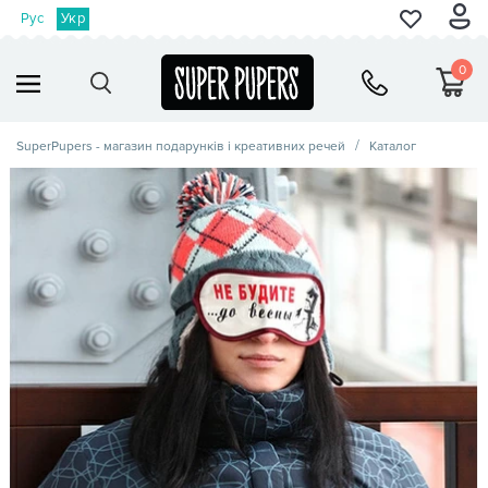
Рус
Укр
0
SuperPupers - магазин подарунків і креативних речей
Каталог