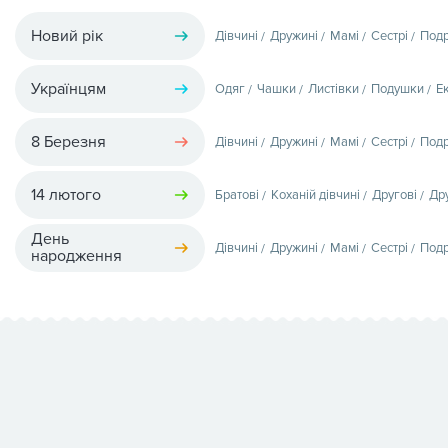
Новий рік
Дівчині
Дружині
Мамі
Сестрі
Подр
Українцям
Одяг
Чашки
Листівки
Подушки
Е
8 Березня
Дівчині
Дружині
Мамі
Сестрі
Подр
14 лютого
Братові
Коханій дівчині
Другові
Др
День
Дівчині
Дружині
Мамі
Сестрі
Подр
народження