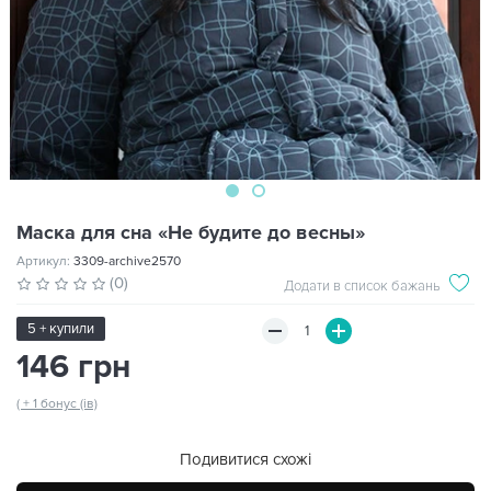
Маска для сна «Не будите до весны»
Артикул:
3309-archive2570
(0)
Додати в список бажань
5 + купили
146 грн
( + 1 бонус (ів)
Подивитися схожі