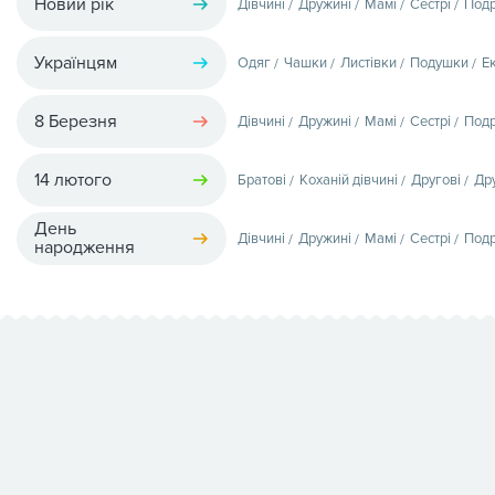
Новий рік
Дівчині
Дружині
Мамі
Сестрі
Подр
Українцям
Одяг
Чашки
Листівки
Подушки
Е
8 Березня
Дівчині
Дружині
Мамі
Сестрі
Подр
14 лютого
Братові
Коханій дівчині
Другові
Др
День
Дівчині
Дружині
Мамі
Сестрі
Подр
народження