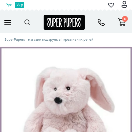
Рус
Укр
0
SuperPupers - магазин подарунків і креативних речей