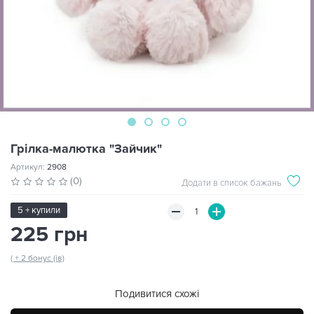
Грілка-малютка "Зайчик"
Артикул:
2908
(0)
Додати в список бажань
5 + купили
225 грн
( + 2 бонус (ів)
Подивитися схожі