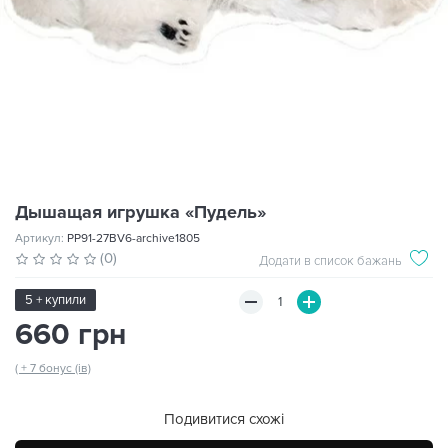
Дышащая игрушка «Пудель»
Артикул:
PP91-27BV6-archive1805
(0)
Додати в список бажань
5 + купили
660 грн
( + 7 бонус (ів)
Подивитися схожі