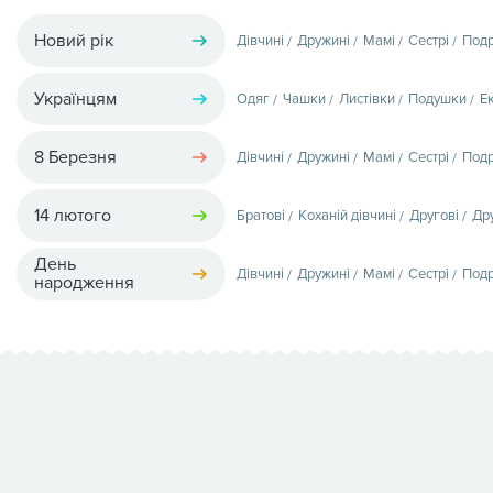
Новий рік
Дівчині
Дружині
Мамі
Сестрі
Подр
Українцям
Одяг
Чашки
Листівки
Подушки
Е
8 Березня
Дівчині
Дружині
Мамі
Сестрі
Подр
14 лютого
Братові
Коханій дівчині
Другові
Др
День
Дівчині
Дружині
Мамі
Сестрі
Подр
народження