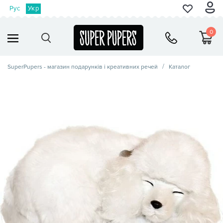
Рус
Укр
0
SuperPupers - магазин подарунків і креативних речей
Каталог