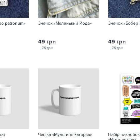
so patronum»
Значок «Маленький Йода»
Значок «Бобер
49 грн
49 грн
75 грн
75 грн
ка»
Чашка «Мультиплікаторка»
Набір наклейок
«Мотиватори»