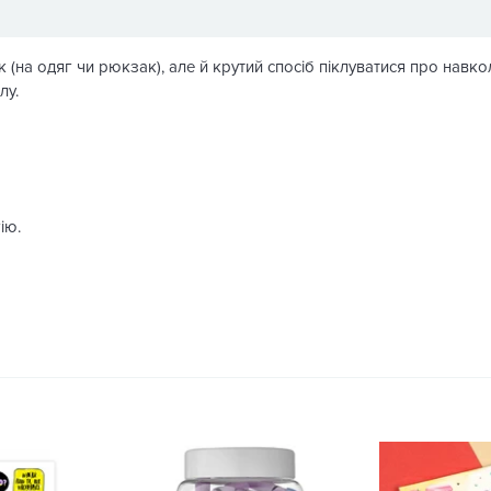
 (на одяг чи рюкзак), але й крутий спосіб піклуватися про навк
лу.
ію.