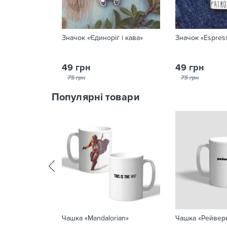
Значок «Єдиноріг і кава»
Значок «Espres
49 грн
49 грн
75 грн
75 грн
Популярні товари
Чашка «Mandalorian»
Чашка «Рейвер