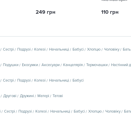
249 грн
110 грн
Сестрі
Подрузі
Колезі
Начальниці
Бабусі
Хлопцю
Чоловіку
Бать
Подушки
Екосумки
Аксесуари
Канцелярія
Термочашки
Настінний 
Сестрі
Подрузі
Колезі
Начальниці
Бабусі
Другові
Дружині
Матері
Татові
і
Сестрі
Подрузі
Колезі
Начальниці
Бабусі
Хлопцю
Чоловіку
Бат