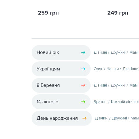
259 грн
249 грн
Новий рік
Дівчині
Дружині
Мамі
Українцям
Одяг
Чашки
Листівки
8 Березня
Дівчині
Дружині
Мамі
14 лютого
Братові
Коханій дівчині
День народження
Дівчині
Дружині
Мам