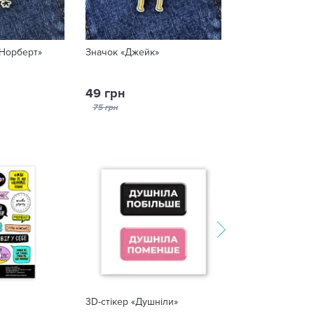
 Норберт»
Значок «Джейк»
Значок «Залізн
49 грн
49 грн
75 грн
75 грн
3D-стікер «Душніли»
Скарбничка дл
діснейленд