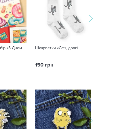
бір «З Днем
Шкарпетки «Cat», довгі
Листівка «Із дн
народження, м
150 грн
60 грн