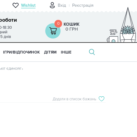
Wishlist
Вхід
Реєстрація
роботи
0
КОШИК
0-18:30
0 ГРН
ідний
-5 днів
ІГРИ/ВІДПОЧИНОК
ДІТЯМ
ІНШЕ
«КІТ ЄДИНОРІГ»
Додати в список бажань