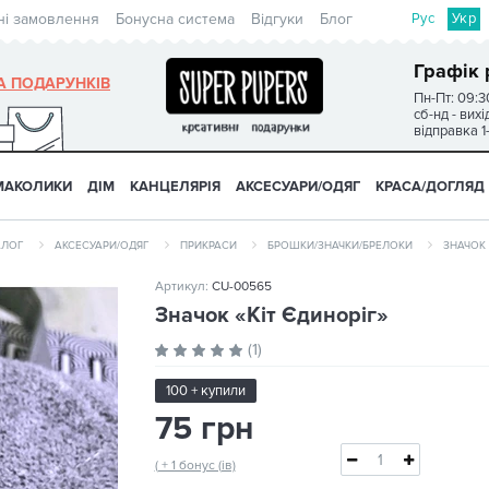
Рус
Укр
ні замовлення
Бонусна система
Відгуки
Блог
Графік 
А ПОДАРУНКІВ
Пн-Пт: 09:3
сб-нд - вих
відправка 1
МАКОЛИКИ
ДІМ
КАНЦЕЛЯРІЯ
АКСЕСУАРИ/ОДЯГ
КРАСА/ДОГЛЯД
АЛОГ
АКСЕСУАРИ/ОДЯГ
ПРИКРАСИ
БРОШКИ/ЗНАЧКИ/БРЕЛОКИ
ЗНАЧОК 
Артикул:
CU-00565
Значок «Кіт Єдиноріг»
(1)
100 + купили
75 грн
( + 1 бонус (ів)