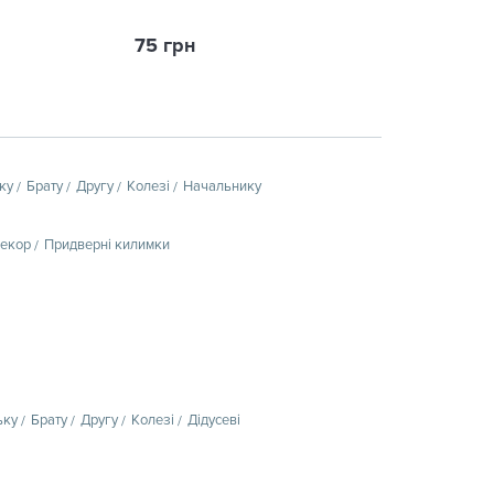
75 грн
750 грн
ку
Брату
Другу
Колезі
Начальнику
декор
Придверні килимки
ьку
Брату
Другу
Колезі
Дідусеві