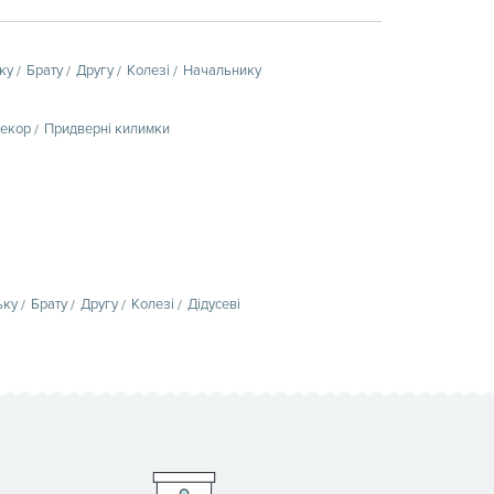
ку
Брату
Другу
Колезі
Начальнику
декор
Придверні килимки
ьку
Брату
Другу
Колезі
Дідусеві