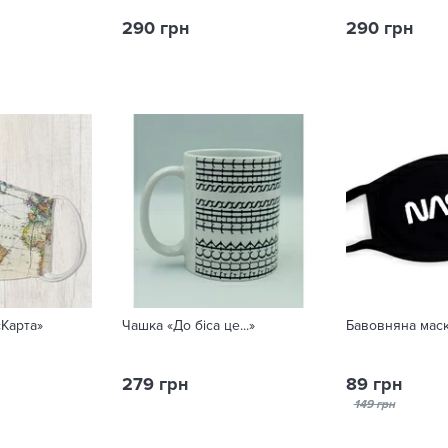
290 грн
290 грн
«Карта»
Чашка «До біса це...»
Бавовняна маск
279 грн
89 грн
149 грн