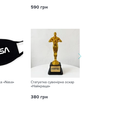
590 грн
299 грн
а «Nasa»
Статуетка сувенірна оскар
Крем для ніг Fi
«Найкраща»
загоювання трі
380 грн
36 грн