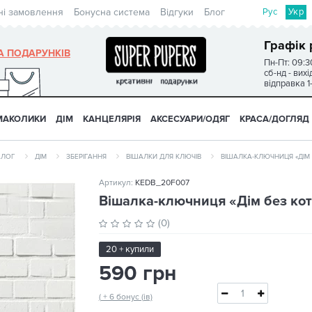
Рус
Укр
ні замовлення
Бонусна система
Відгуки
Блог
Графік 
А ПОДАРУНКІВ
Пн-Пт: 09:3
сб-нд - вих
відправка 1
МАКОЛИКИ
ДІМ
КАНЦЕЛЯРІЯ
АКСЕСУАРИ/ОДЯГ
КРАСА/ДОГЛЯД
АЛОГ
ДІМ
ЗБЕРІГАННЯ
ВІШАЛКИ ДЛЯ КЛЮЧІВ
ВІШАЛКА-КЛЮЧНИЦЯ «ДІМ 
Артикул:
KEDB_20F007
Вішалка-ключниця «Дім без ко
(0)
20 + купили
590 грн
( + 6 бонус (ів)