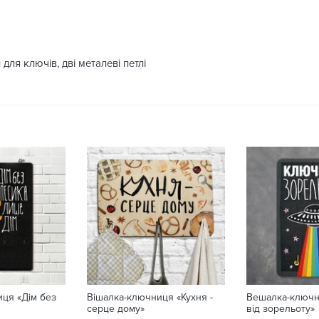
для ключів, дві металеві петлі
ця «Дім без
Вішалка-ключниця «Кухня -
Вешалка-ключн
серце дому»
від зорельоту»