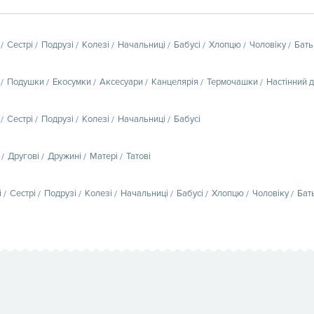
Сестрі
Подрузі
Колезі
Начальниці
Бабусі
Хлопцю
Чоловіку
Бать
Подушки
Екосумки
Аксесуари
Канцелярія
Термочашки
Настінний 
Сестрі
Подрузі
Колезі
Начальниці
Бабусі
Другові
Дружині
Матері
Татові
і
Сестрі
Подрузі
Колезі
Начальниці
Бабусі
Хлопцю
Чоловіку
Бат