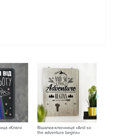
ица «Ключі
Вішалка-ключниця «And so
Вішалка-ключн
the adventure begins»