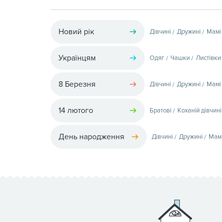
Новий рік
Дівчині
Дружині
Мамі
Українцям
Одяг
Чашки
Листівки
8 Березня
Дівчині
Дружині
Мамі
14 лютого
Братові
Коханій дівчині
День народження
Дівчині
Дружині
Мам