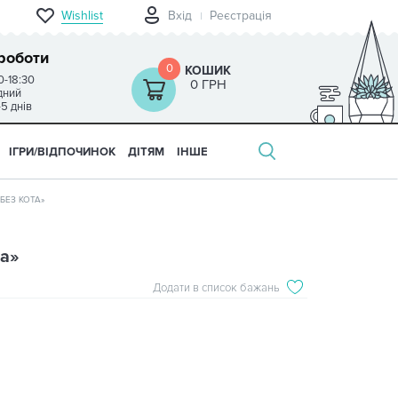
Wishlist
Вхід
Реєстрація
роботи
0
КОШИК
0-18:30
0 ГРН
ідний
-5 днів
ІГРИ/ВІДПОЧИНОК
ДІТЯМ
ІНШЕ
БЕЗ КОТА»
та»
Додати в список бажань