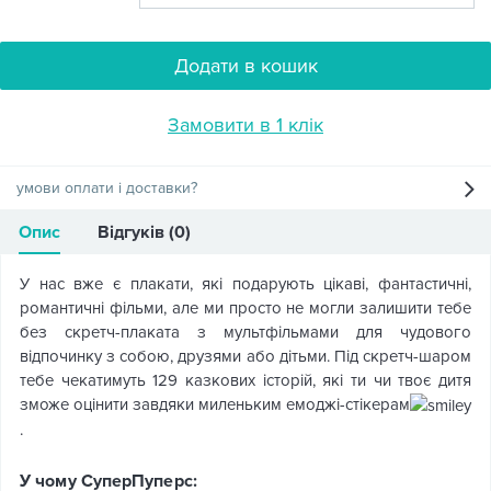
Додати в кошик
Замовити в 1 клік
умови оплати і доставки?
Опис
Відгуків (0)
У нас вже є плакати, які подарують цікаві, фантастичні,
романтичні фільми, але ми просто не могли залишити тебе
без скретч-плаката з мультфільмами для чудового
відпочинку з собою, друзями або дітьми. Під скретч-шаром
тебе чекатимуть 129 казкових історій, які ти чи твоє дитя
зможе оцінити завдяки миленьким емоджі-стікерам
.
У чому СуперПуперс: