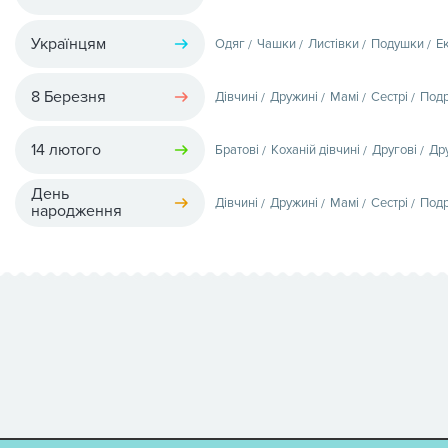
Українцям
Одяг
Чашки
Листівки
Подушки
Е
8 Березня
Дівчині
Дружині
Мамі
Сестрі
Подр
14 лютого
Братові
Коханій дівчині
Другові
Др
День
Дівчині
Дружині
Мамі
Сестрі
Подр
народження