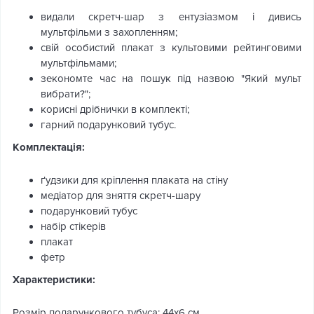
видали скретч-шар з ентузіазмом і дивись
мультфільми з захопленням;
свій особистий плакат з культовими рейтинговими
мультфільмами;
зекономте час на пошук під назвою "Який мульт
вибрати?";
корисні дрібнички в комплекті;
гарний подарунковий тубус.
Комплектація:
ґудзики для кріплення плаката на стіну
медіатор для зняття скретч-шару
подарунковий тубус
набір стікерів
плакат
фетр
Характеристики:
Розмір подарункового тубуса: 44х6 см