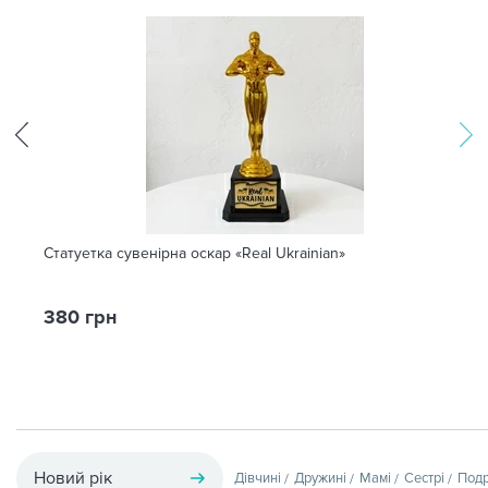
Статуетка сувенірна оскар «Real Ukrainian»
380 грн
Новий рік
Дівчині
Дружині
Мамі
Сестрі
Подр