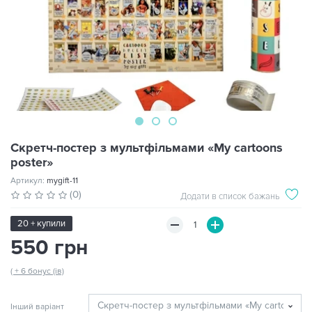
Скретч-постер з мультфільмами «My сartoons
рoster»
Артикул:
mygift-11
(0)
Додати в список бажань
20 + купили
550 грн
( + 6 бонус (ів)
Інший варіант