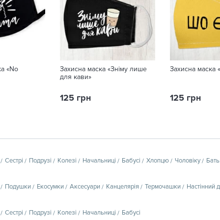
ка «No
Захисна маска «Зніму лише
Захисна маска 
для кави»
125 грн
125 грн
Сестрі
Подрузі
Колезі
Начальниці
Бабусі
Хлопцю
Чоловіку
Бать
Подушки
Екосумки
Аксесуари
Канцелярія
Термочашки
Настінний 
Сестрі
Подрузі
Колезі
Начальниці
Бабусі