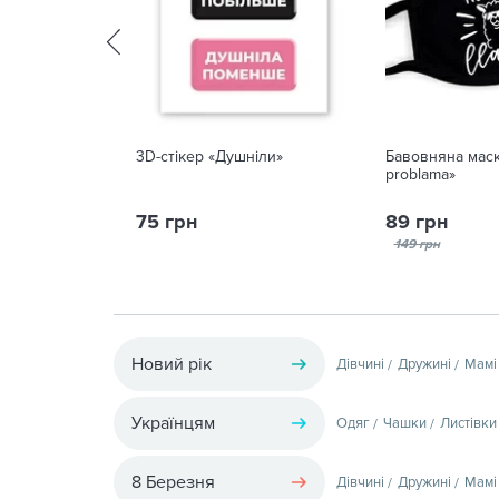
3D-стікер «Душніли»
Бавовняна мас
problama»
75 грн
89 грн
149 грн
Новий рік
Дівчині
Дружині
Мамі
Українцям
Одяг
Чашки
Листівки
8 Березня
Дівчині
Дружині
Мамі