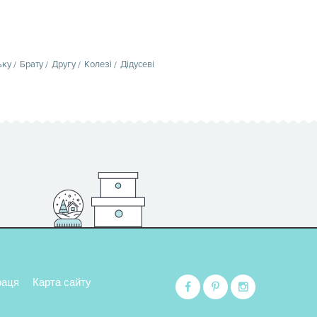
ьку
Брату
Другу
Колезі
Дідусеві
раця
Карта сайту