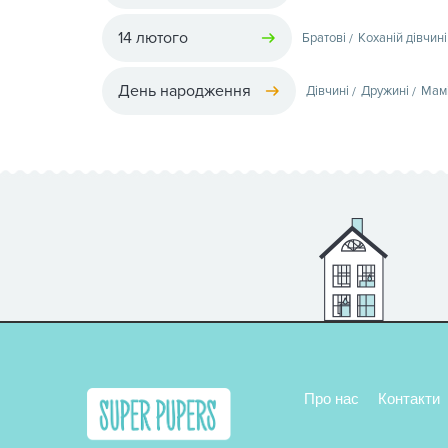
14 лютого
Братові
Коханій дівчині
День народження
Дівчині
Дружині
Мам
Про нас
Контакти