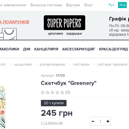
Рус
Укр
ні замовлення
Бонусна система
Відгуки
Блог
Графік 
А ПОДАРУНКІВ
Пн-Пт: 09:3
сб-нд - вих
відправка 1
МАКОЛИКИ
ДІМ
КАНЦЕЛЯРІЯ
АКСЕСУАРИ/ОДЯГ
КРАСА/ДОГЛЯД
АЛОГ
КАНЦЕЛЯРІЯ
ДЛЯ МАЛЮВАННЯ
СКЕТЧБУКИ
СКЕТЧБУК "GREENERY"
Артикул:
13729
Скетчбук "Greenery"
(0)
20 + купили
245 грн
( + 2 бонус (ів)