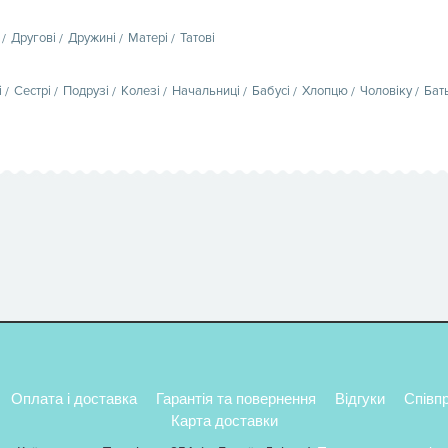
Другові
Дружині
Матері
Татові
і
Сестрі
Подрузі
Колезі
Начальниці
Бабусі
Хлопцю
Чоловіку
Бат
Оплата і доставка
Гарантія та повернення
Відгуки
Співп
Карта доставки