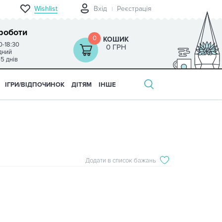
Wishlist
Вхід
Реєстрація
роботи
0
КОШИК
0-18:30
0 ГРН
ідний
-5 днів
ІГРИ/ВІДПОЧИНОК
ДІТЯМ
ІНШЕ
Додати в список бажань