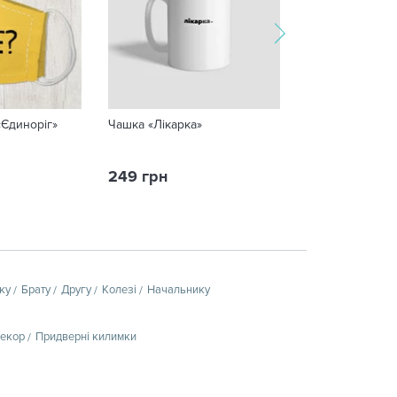
«Єдиноріг»
Чашка «Лікарка»
Чашка «Художн
249 грн
249 грн
ку
Брату
Другу
Колезі
Начальнику
декор
Придверні килимки