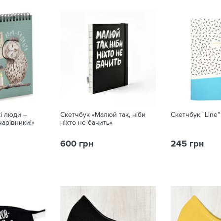
і люди –
Скетчбук «Малюй так, ніби
Скетчбук "Line"
чарівники!»
ніхто не бачить»
600 грн
245 грн