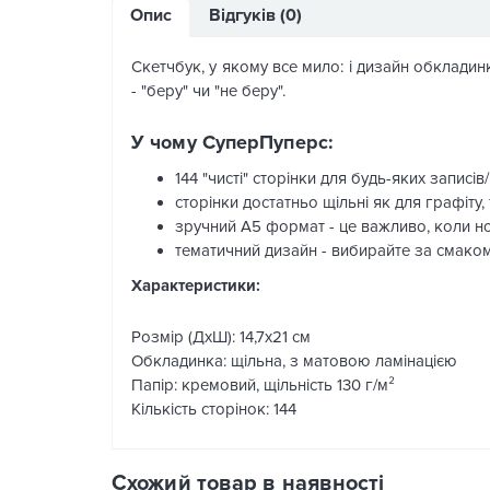
Опис
Відгуків (0)
Скетчбук, у якому все мило: і дизайн обкладинк
- "беру" чи "не беру".
У чому СуперПуперс:
144 "чисті" сторінки для будь-яких записів
сторінки достатньо щільні як для графіту,
зручний А5 формат - це важливо, коли н
тематичний дизайн - вибирайте за смаком
Характеристики:
Розмір (ДхШ): 14,7х21 см
Обкладинка: щільна, з матовою ламінацією
Папір: кремовий, щільність 130 г/м²
Кількість сторінок: 144
Схожий товар в наявності