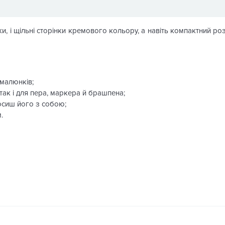
и, і щільні сторінки кремового кольору, а навіть компактний роз
/малюнків;
 так і для пера, маркера й брашпена;
осиш його з собою;
.