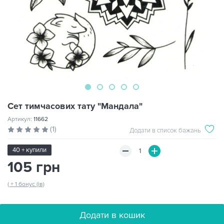
Сет тимчасових тату "Мандала"
Артикул:
11662
(1)
Додати в список бажань
40 + купили
105 грн
( + 1 бонус (ів)
Додати в кошик