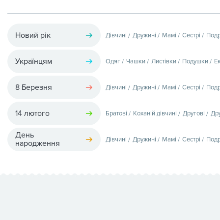
Новий рік
Дівчині
Дружині
Мамі
Сестрі
Подр
Українцям
Одяг
Чашки
Листівки
Подушки
Е
8 Березня
Дівчині
Дружині
Мамі
Сестрі
Подр
14 лютого
Братові
Коханій дівчині
Другові
Др
День
Дівчині
Дружині
Мамі
Сестрі
Подр
народження