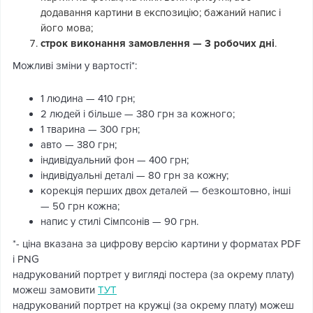
додавання картини в експозицію; бажаний напис і
його мова;
строк виконання замовлення — 3 робочих дні
.
Можливі зміни у вартості*:
1 людина — 410 грн;
2 людей і більше — 380 грн за кожного;
1 тварина — 300 грн;
авто — 380 грн;
індивідуальний фон — 400 грн;
індивідуальні деталі — 80 грн за кожну;
корекція перших двох деталей — безкоштовно, інші
— 50 грн кожна;
напис у стилі Сімпсонів — 90 грн.
*- ціна вказана за цифрову версію картини у форматах PDF
і PNG
надрукований портрет у вигляді постера (за окрему плату)
можеш замовити
ТУТ
надрукований портрет на кружці (за окрему плату) можеш