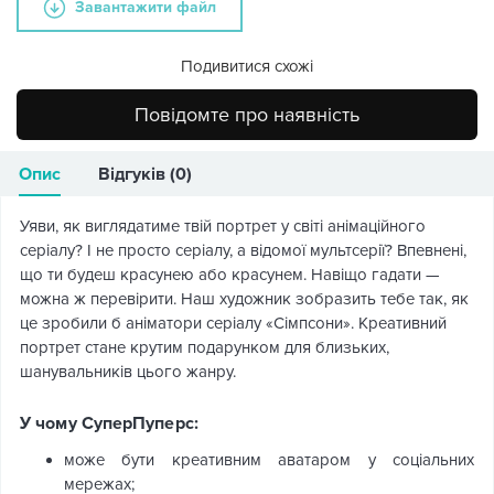
Завантажити файл
Подивитися схожі
Повідомте про наявність
Опис
Відгуків (0)
Уяви, як виглядатиме твій портрет у світі анімаційного
серіалу? І не просто серіалу, а відомої мультсерії? Впевнені,
що ти будеш красунею або красунем. Навіщо гадати —
можна ж перевірити. Наш художник зобразить тебе так, як
це зробили б аніматори серіалу «Сімпсони». Креативний
портрет стане крутим подарунком для близьких,
шанувальників цього жанру.
У чому СуперПуперс:
може бути креативним аватаром у соціальних
мережах;