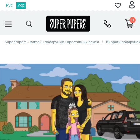
Рус
Укр
0
SuperPupers - магазин подарунків і креативних речей
Вибрати подаруно