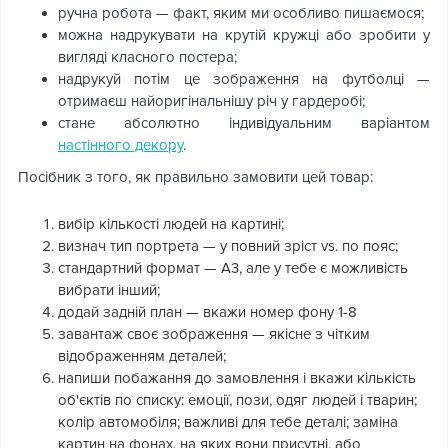
ручна робота — факт, яким ми особливо пишаємося;
можна надрукувати на крутій кружці або зробити у
вигляді класного постера;
надрукуй потім це зображення на футболці —
отримаєш найоригінальнішу річ у гардеробі;
стане абсолютно індивідуальним варіантом
настінного декору
.
Посібник з того, як правильно замовити цей товар:
вибір кількості людей на картині;
визнач тип портрета — у повний зріст vs. по пояс;
стандартний формат — А3, але у тебе є можливість
вибрати інший;
додай задній план — вкажи номер фону 1-8
завантаж своє зображення — якісне з чітким
відображенням деталей;
напиши побажання до замовлення і вкажи кількість
об'єктів по списку: емоції, пози, одяг людей і тварин;
колір автомобіля; важливі для тебе деталі; заміна
картин на фонах, на яких вони присутні, або