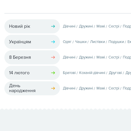
Новий рік
Дівчині
Дружині
Мамі
Сестрі
Подр
Українцям
Одяг
Чашки
Листівки
Подушки
Е
8 Березня
Дівчині
Дружині
Мамі
Сестрі
Подр
14 лютого
Братові
Коханій дівчині
Другові
Др
День
Дівчині
Дружині
Мамі
Сестрі
Подр
народження