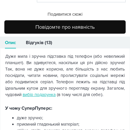
Подивитися схожі
Повідомте про наявність
Опис
Відгуків (13)
Дуже мила і зручна підставка під телефон (або невеликий
планшет). Ви здивуєтеся, наскільки ця річ дійсно зручна!
Так, вона не дуже корисна, але більшість з нас любить
поснідати, читати новини, пролистувати соціальні мережі
або подивитися серіал. Телефон лежить на підставці під
ідеальним кутом для зручного перегляду екрану. Загалом,
чудовий
вибір подарунка
(в тому числі для себе:).
У чому СуперПуперс:
дуже зручно;
приємний гладенький матеріал;