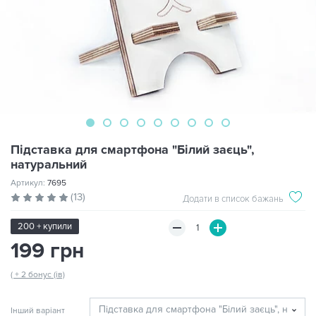
Підставка для смартфона "Білий заєць",
натуральний
Артикул:
7695
(13)
Додати в список бажань
200 + купили
199 грн
( + 2 бонус (ів)
Інший варіант