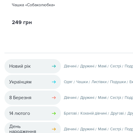
Чашка «Собаколюбка»
249 грн
Новий рік
Дівчині
Дружині
Мамі
Сестрі
Подр
Українцям
Одяг
Чашки
Листівки
Подушки
Е
8 Березня
Дівчині
Дружині
Мамі
Сестрі
Подр
14 лютого
Братові
Коханій дівчині
Другові
Др
День
Дівчині
Дружині
Мамі
Сестрі
Подр
народження