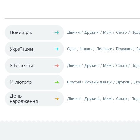
Новий рік
Дівчині
Дружині
Мамі
Сестрі
Подр
Українцям
Одяг
Чашки
Листівки
Подушки
Е
8 Березня
Дівчині
Дружині
Мамі
Сестрі
Подр
14 лютого
Братові
Коханій дівчині
Другові
Др
День
Дівчині
Дружині
Мамі
Сестрі
Подр
народження