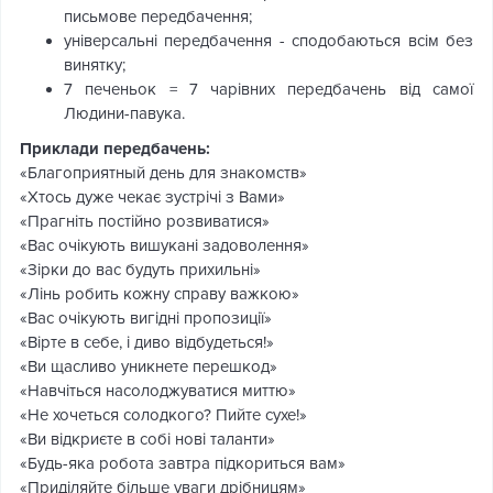
письмове передбачення;
універсальні передбачення - сподобаються всім без
винятку;
7 печеньок = 7 чарівних передбачень від самої
Людини-павука.
Приклади передбачень:
«Благоприятный день для знакомств»
«Хтось дуже чекає зустрічі з Вами»
«Прагніть постійно розвиватися»
«Вас очікують вишукані задоволення»
«Зірки до вас будуть прихильні»
«Лінь робить кожну справу важкою»
«Вас очікують вигідні пропозиції»
«Вірте в себе, і диво відбудеться!»
«Ви щасливо уникнете перешкод»
«Навчіться насолоджуватися миттю»
«Не хочеться солодкого? Пийте сухе!»
«Ви відкриєте в собі нові таланти»
«Будь-яка робота завтра підкориться вам»
«Приділяйте більше уваги дрібницям»