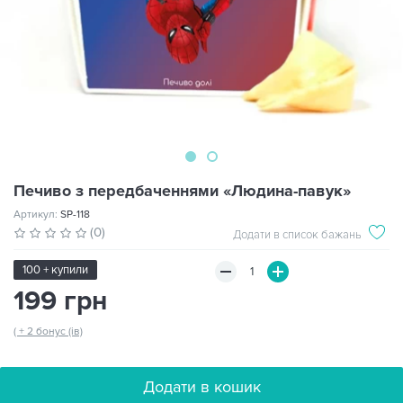
Печиво з передбаченнями «Людина-павук»
Артикул:
SP-118
(0)
Додати в список бажань
100 + купили
199 грн
( + 2 бонус (ів)
Додати в кошик