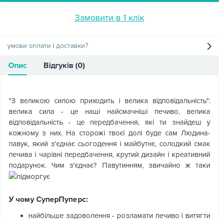
Замовити в 1 клік
умови оплати і доставки?
Опис
Відгуків (0)
"З великою силою приходить і велика відповідальність":
велика сила - це наші найсмачніші печиво, велика
відповідальність - це передбачення, які ти знайдеш у
кожному з них. На сторожі твоєї долі буде сам Людина-
павук, який з'єднає сьогодення і майбутнє, солодкий смак
печива і чарівні передбачення, крутий дизайн і креативний
подарунок. Чим з'єднає? Павутинням, звичайно ж таки
У чому СуперПуперс:
найбільше задоволення - розламати печиво і витягти