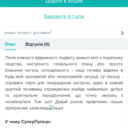
Додати в кошик
Замовити в 1 клік
умови оплати і доставки?
Опис
Відгуків (0)
Після кожного відважного подвигу, важкої місії з порятунку
людства, наступного геніального плану або просто
бажання чогось солоденького - наші печива відмінні в
будь-якій зрозумілій або незрозумілій ситуації. Ці ласощі -
справжні герої для покращення настрою, адже в кожній
хрусткій печивинці отримувачка знайде наймиліше, добре
та оригінальне передбачення, що точно змусить її
посміхнутися. Тож шо? Давай разом привітаємо наших
прекрасних захисниць
У чому СуперПуперс: