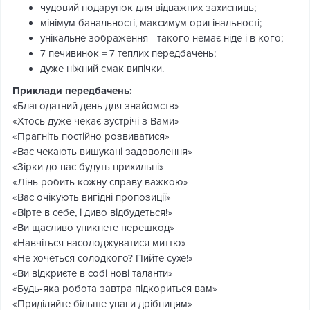
чудовий подарунок для відважних захисниць;
мінімум банальності, максимум оригінальності;
унікальне зображення - такого немає ніде і в кого;
7 печивинок = 7 теплих передбачень;
дуже ніжний смак випічки.
Приклади передбачень:
«Благодатний день для знайомств»
«Хтось дуже чекає зустрічі з Вами»
«Прагніть постійно розвиватися»
«Вас чекають вишукані задоволення»
«Зірки до вас будуть прихильні»
«Лінь робить кожну справу важкою»
«Вас очікують вигідні пропозиції»
«Вірте в себе, і диво відбудеться!»
«Ви щасливо уникнете перешкод»
«Навчіться насолоджуватися миттю»
«Не хочеться солодкого? Пийте сухе!»
«Ви відкриєте в собі нові таланти»
«Будь-яка робота завтра підкориться вам»
«Приділяйте більше уваги дрібницям»