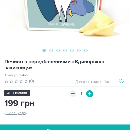
Печиво з передбаченнями «Єдиноріжка-
захисниця»
Артикул:
19479
(0)
Додати в список бажань
40 + купили
199 грн
( + 2 бонус (ів)