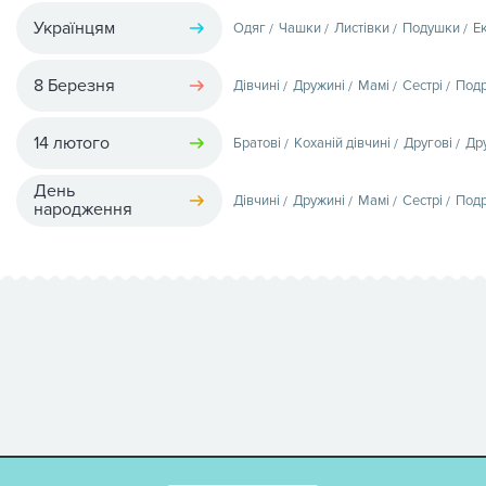
Українцям
Одяг
Чашки
Листівки
Подушки
Е
8 Березня
Дівчині
Дружині
Мамі
Сестрі
Подр
14 лютого
Братові
Коханій дівчині
Другові
Др
День
Дівчині
Дружині
Мамі
Сестрі
Подр
народження