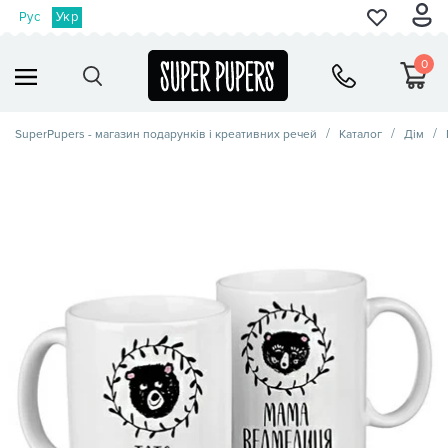
Рус
Укр
0
SuperPupers - магазин подарунків і креативних речей
Каталог
Дім