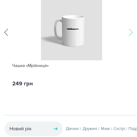
Чашка «Мрійниця»
249 грн
Новий рік
Дівчині
Дружині
Мамі
Сестрі
Подр