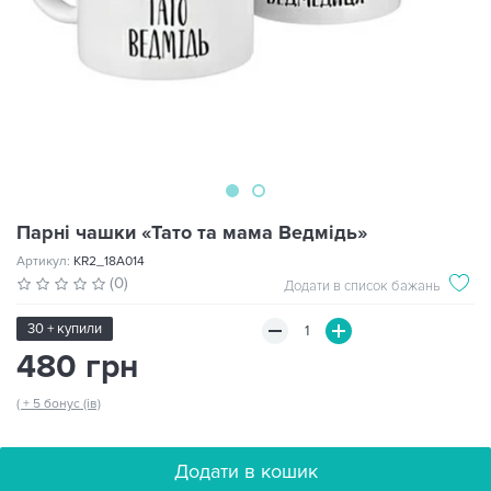
Парні чашки «Тато та мама Ведмідь»
Артикул:
KR2_18A014
(0)
Додати в список бажань
30 + купили
480 грн
( + 5 бонус (ів)
Додати в кошик