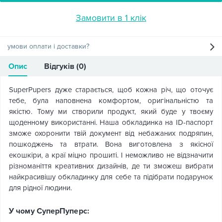
Замовити в 1 клік
умови оплати і доставки?
Опис
Відгуків (0)
SuperPupers дуже старається, щоб кожна річ, що оточує
тебе, була наповнена комфортом, оригінальністю та
якістю. Тому ми створили продукт, який буде у твоєму
щоденному використанні. Наша обкладинка на ID-паспорт
зможе охоронити твій документ від небажаних подряпин,
пошкоджень та втрати. Вона виготовлена з якісної
екошкіри, а краї міцно прошиті. І неможливо не відзначити
різноманіття креативних дизайнів, де ти зможеш вибрати
найкрасивішу обкладинку для себе та підібрати подарунок
для рідної людини.
У чому СуперПуперс: