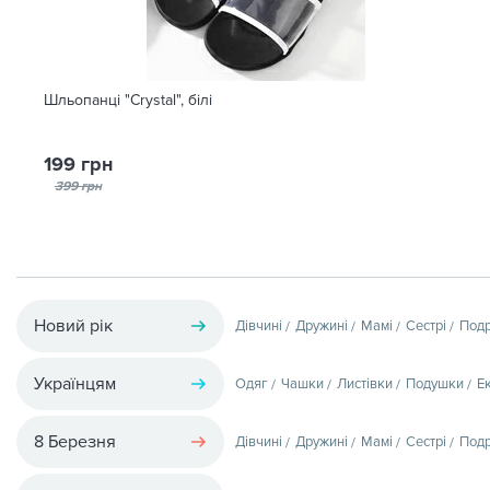
Шльопанці "Crystal", білі
199 грн
399 грн
Новий рік
Дівчині
Дружині
Мамі
Сестрі
Подр
Українцям
Одяг
Чашки
Листівки
Подушки
Е
8 Березня
Дівчині
Дружині
Мамі
Сестрі
Подр