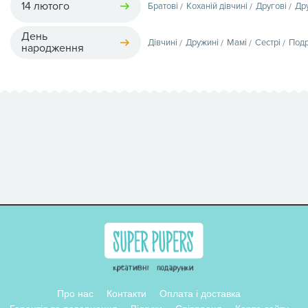
14 лютого
Братові
Коханій дівчині
Другові
Др
День
Дівчині
Дружині
Мамі
Сестрі
Подр
народження
Про нас
Контакти
Оплата і доставка