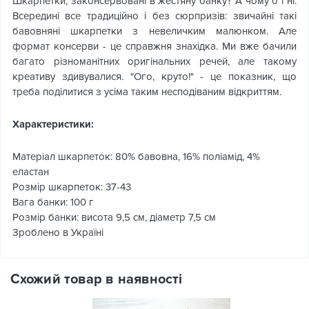
Шкарпетки, законсервовані в жестяну банку? А чому б і ні.
Всередині все традиційно і без сюрпризів: звичайні такі
бавовняні шкарпетки з невеличким малюнком. Але
формат консерви - це справжня знахідка. Ми вже бачили
багато різноманітних оригінальних речей, але такому
креативу здивувалися. "Ого, круто!" - це показник, що
треба поділитися з усіма таким несподіваним відкриттям.
Характеристики:
Матеріал шкарпеток: 80% бавовна, 16% поліамід, 4%
еластан
Розмір шкарпеток: 37-43
Вага банки: 100 г
Розмір банки: висота 9,5 см, діаметр 7,5 см
Зроблено в Україні
Схожий товар в наявності