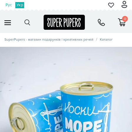
Рус
Укр
0
SuperPupers - магазин подарунків і креативних речей
Каталог