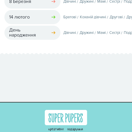
8 Березня
Дівчині
Дружині
Мамі
Сестрі
Подр
14 лютого
Братові
Коханій дівчині
Другові
Др
День
Дівчині
Дружині
Мамі
Сестрі
Подр
народження