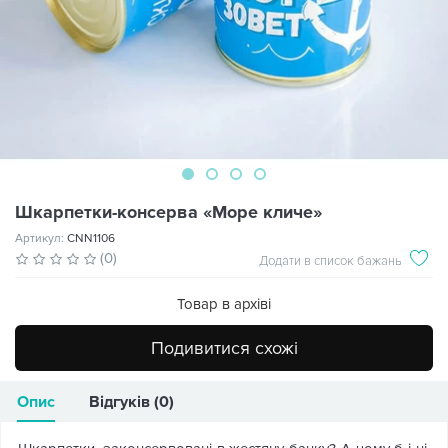
Шкарпетки-консерва «Море кличе»
Артикул:
CNN1106
(0)
Додати в список бажань
Товар в архіві
Подивитися схожі
Опис
Відгуків (0)