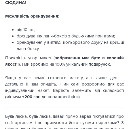
СЮДИНА!
Можливість брендування:
від 10 шт.;
брендування ланч-боксів з будь-якими принтами;
брендування у вигляді кольорового друку на кришці
ланч-боксу.
Прикріпіть угорі макет (
зображення має бути в хорошій
якості!
). І ми зробимо на 100% унікальний подарунок.
Якщо у вас немає готового макету, а є лише ідея —
детально її нам опишіть, і ми самі розробимо для вас
індивідуальний макет. Вартість залежить від складності
(мінімум
+200 грн
до початкової ціни).
Будь ласка, будь ласка, давай прямо зараз піклуватися про
свій організм і не припускати його сухими пиріжками? З