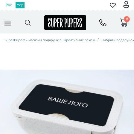
Рус
Укр
0
SuperPupers - магазин подарунків і креативних речей
Вибрати подаруно