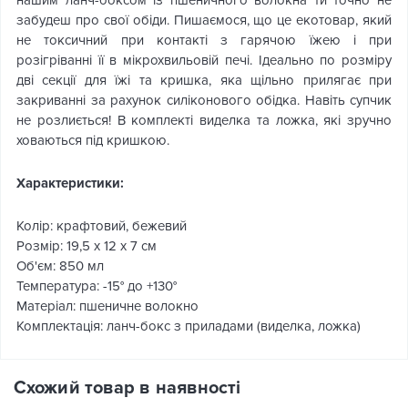
нашим ланч-боксом із пшеничного волокна ти точно не
забудеш про свої обіди. Пишаємося, що це екотовар, який
не токсичний при контакті з гарячою їжею і при
розігріванні її в мікрохвильовій печі. Ідеально по розміру
дві секції для їжі та кришка, яка щільно прилягає при
закриванні за рахунок силіконового обідка. Навіть супчик
не розлиється! В комплекті виделка та ложка, які зручно
ховаються під кришкою.
Характеристики:
Колір: крафтовий, бежевий
Розмір: 19,5 x 12 x 7 см
Об'єм: 850 мл
Температура: -15° до +130°
Матеріал: пшеничне волокно
Комплектація: ланч-бокс з приладами (виделка, ложка)
Схожий товар в наявності