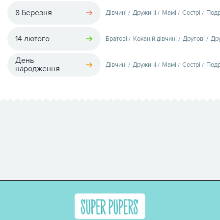
8 Березня
Дівчині
Дружині
Мамі
Сестрі
Подр
14 лютого
Братові
Коханій дівчині
Другові
Др
День
Дівчині
Дружині
Мамі
Сестрі
Подр
народження