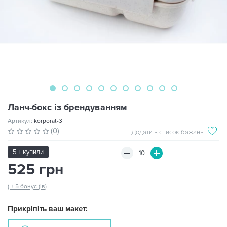
Ланч-бокс із брендуванням
Артикул:
korporat-3
(0)
Додати в список бажань
5 + купили
525 грн
( + 5 бонус (ів)
Прикріпіть ваш макет: