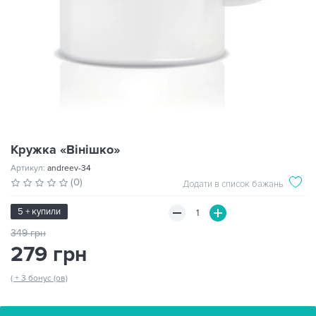
Кружка «Вінішко»
Артикул:
andreev-34
(0)
Додати в список бажань
5 + купили
349 грн
279 грн
( + 3 бонус (ов)