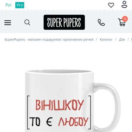
Рус
Укр
0
SuperPupers - магазин подарунків і креативних речей
Каталог
Дім