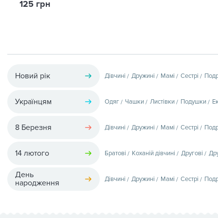
125 грн
Новий рік
Дівчині
Дружині
Мамі
Сестрі
Подр
Українцям
Одяг
Чашки
Листівки
Подушки
Е
8 Березня
Дівчині
Дружині
Мамі
Сестрі
Подр
14 лютого
Братові
Коханій дівчині
Другові
Др
День
Дівчині
Дружині
Мамі
Сестрі
Подр
народження