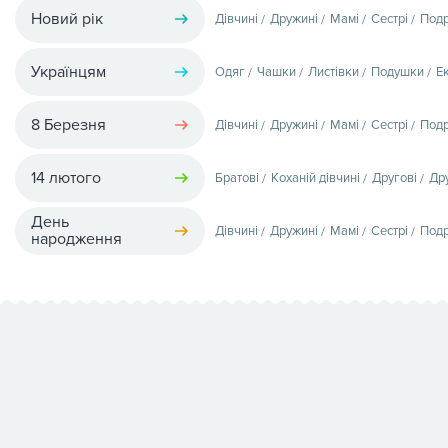
Новий рік
Дівчині
Дружині
Мамі
Сестрі
Подр
Українцям
Одяг
Чашки
Листівки
Подушки
Е
8 Березня
Дівчині
Дружині
Мамі
Сестрі
Подр
14 лютого
Братові
Коханій дівчині
Другові
Др
День
Дівчині
Дружині
Мамі
Сестрі
Подр
народження