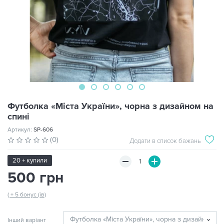
Футболка «Міста України», чорна з дизайном на
спині
Артикул:
SP-606
(0)
Додати в список бажань
20 + купили
500 грн
( + 5 бонус (ів)
Інший варіант