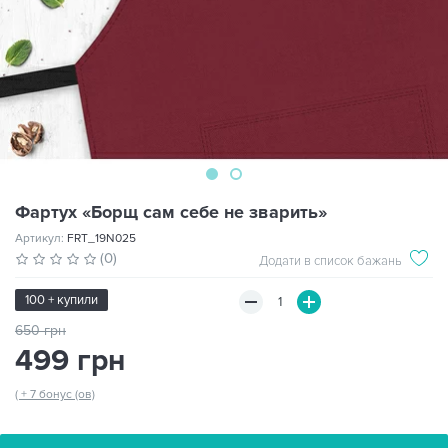
Фартух «Борщ сам себе не зварить»
Артикул:
FRT_19N025
(0)
Додати в список бажань
100 + купили
650 грн
499 грн
( + 7 бонус (ов)