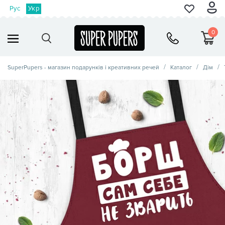
Рус
Укр
0
SuperPupers - магазин подарунків і креативних речей
Каталог
Дім