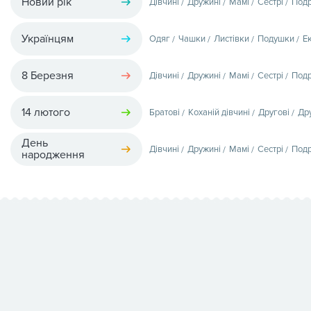
Новий рік
Дівчині
Дружині
Мамі
Сестрі
Подр
Українцям
Одяг
Чашки
Листівки
Подушки
Е
8 Березня
Дівчині
Дружині
Мамі
Сестрі
Подр
14 лютого
Братові
Коханій дівчині
Другові
Др
День
Дівчині
Дружині
Мамі
Сестрі
Подр
народження