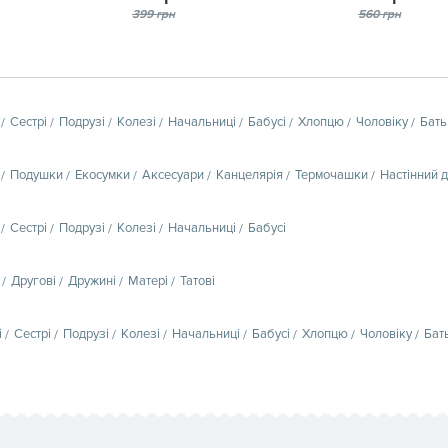
399 грн
560 грн
Сестрі
Подрузі
Колезі
Начальниці
Бабусі
Хлопцю
Чоловіку
Бать
Подушки
Екосумки
Аксесуари
Канцелярія
Термочашки
Настінний 
Сестрі
Подрузі
Колезі
Начальниці
Бабусі
Другові
Дружині
Матері
Татові
і
Сестрі
Подрузі
Колезі
Начальниці
Бабусі
Хлопцю
Чоловіку
Бат