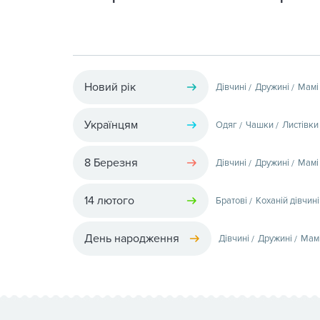
Новий рік
Дівчині
Дружині
Мамі
Українцям
Одяг
Чашки
Листівки
8 Березня
Дівчині
Дружині
Мамі
14 лютого
Братові
Коханій дівчині
День народження
Дівчині
Дружині
Мам