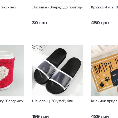
пікантної
Листівка «Вперед до пригод»
Кружка «Гусь. 
30 грн
450 грн
ку "Сердечко"
Шльопанці "Crystal", білі
Килимок придвер
199 грн
489 грн