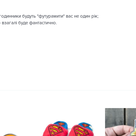
 годинники будуть "футурамити" вас не один рік;
то взагалі буде фантастично.