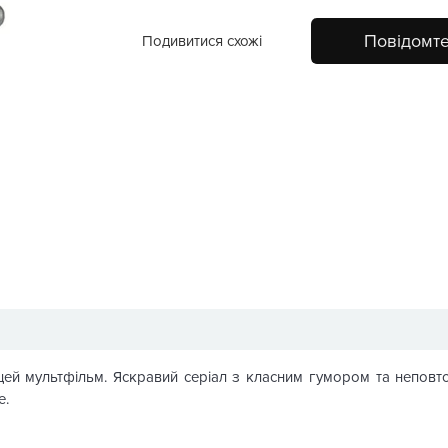
Повідомте
Подивитися схожі
 цей мультфільм. Яскравий серіал з класним гумором та непов
е.