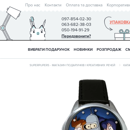
Про нас
Контакти
Оплата та доставка
Корпоратив
097-854-02-30
УПАКОВК
063-682-38-03
050-194-91-29
Передзвонити?
ВИБРАТИ ПОДАРУНОК
НОВИНКИ
РОЗПРОДАЖ
С
SUPERPUPERS - МАГАЗИН ПОДАРУНКІВ І КРЕАТИВНИХ РЕЧЕЙ
КАТ