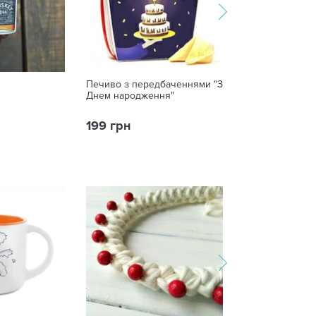
Печиво з передбаченнями "З
Печиво з пере
Днем народження"
«З тобою я літ
199 грн
199 грн