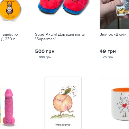
і ваніллю
SuperАкція! Домашні капці
Значок «Віскі»
", 230 г
"Superman"
500 грн
49 грн
880 грн
75 грн