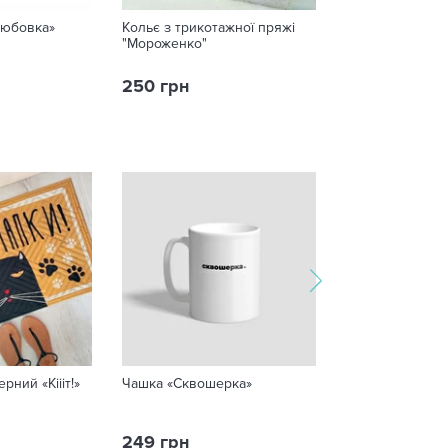
Любовка»
Кольє з трикотажної пряжі
SuperАкція! Під
"Мороженко"
чашки «Ти - со
250 грн
89 грн
149 грн
ний «Кіііт!»
Чашка «Сквошерка»
Чашка з вашим
«Baby Grogu»
249 грн
259 грн