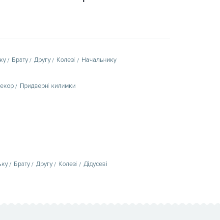
ку
Брату
Другу
Колезі
Начальнику
декор
Придверні килимки
ьку
Брату
Другу
Колезі
Дідусеві