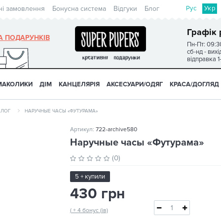
Рус
Укр
ні замовлення
Бонусна система
Відгуки
Блог
Графік 
А ПОДАРУНКІВ
Пн-Пт: 09:3
сб-нд - вих
відправка 1
МАКОЛИКИ
ДІМ
КАНЦЕЛЯРІЯ
АКСЕСУАРИ/ОДЯГ
КРАСА/ДОГЛЯД
АЛОГ
НАРУЧНЫЕ ЧАСЫ «ФУТУРАМА»
Артикул:
722-archive580
Наручные часы «Футурама»
(0)
5 + купили
430 грн
( + 4 бонус (ів)