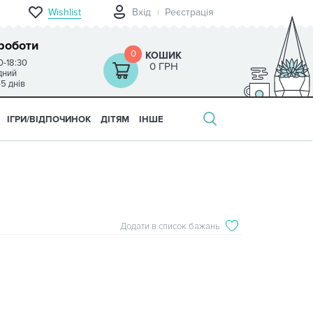
Wishlist
Вхід
Реєстрація
роботи
0
КОШИК
0-18:30
0 ГРН
ідний
-5 днів
ІГРИ/ВІДПОЧИНОК
ДІТЯМ
ІНШЕ
Додати в список бажань