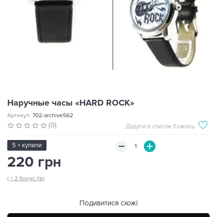
Наручные часы «HARD ROCK»
Артикул:
702-archive562
(0)
Додати в список бажань
5 + купили
220 грн
( + 2 бонус (ів)
Подивитися схожі