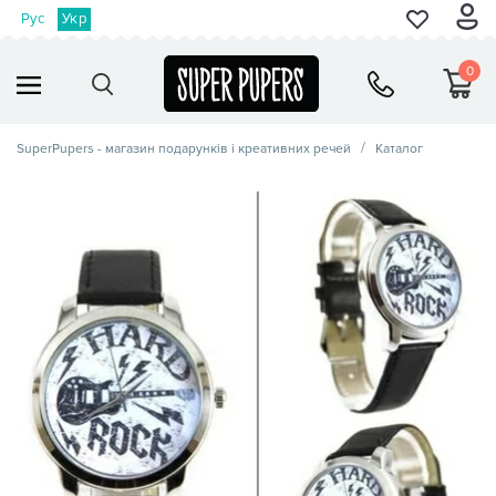
Рус
Укр
0
SuperPupers - магазин подарунків і креативних речей
Каталог