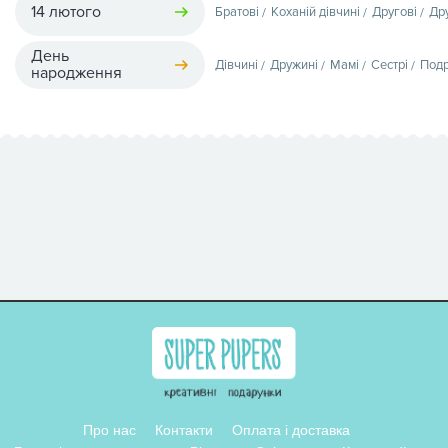
14 лютого
Братові
Коханій дівчині
Другові
Др
День
Дівчині
Дружині
Мамі
Сестрі
Подр
народження
Про нас
Контакти
Оплата і доставка