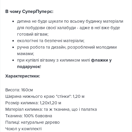
В чому СуперПуперс:
дитина не буде шукати по всьому будинку матеріали
для побудови своєї халабуди - адже в неї вже буде
готовий вігвам;
екологічні та безпечні матеріали;
ручна робота та дизайн, розроблений молодими
мамами;
при купівлі вігваму з килимком милі
флажки у
подарунок
!
Характеристики:
Висота: 160см
Ширина нижнього краю "стінки": 1,20 м
Розмір килимка: 1,20х1,20 м
Матеріал килимка: та ж тканина, що і палатка
Тканина: 100% бавовна
Палиці: натуральне дерево
Чохол у комплекті