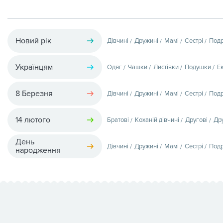
Новий рік
Дівчині
Дружині
Мамі
Сестрі
Подр
Українцям
Одяг
Чашки
Листівки
Подушки
Е
8 Березня
Дівчині
Дружині
Мамі
Сестрі
Подр
14 лютого
Братові
Коханій дівчині
Другові
Др
День
Дівчині
Дружині
Мамі
Сестрі
Подр
народження