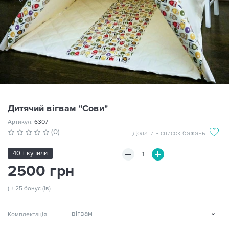
Дитячий вігвам "Сови"
Артикул:
6307
(0)
Додати в список бажань
40 + купили
2500 грн
( + 25 бонус (ів)
Комплектація