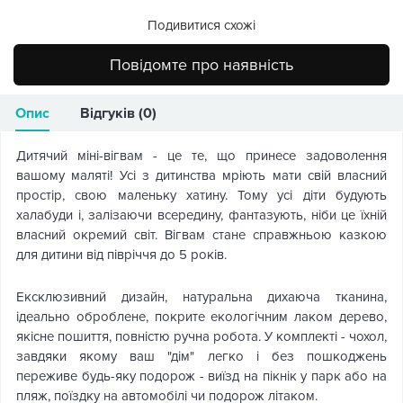
Подивитися схожі
Повідомте про наявність
Опис
Відгуків (0)
Дитячий міні-вігвам - це те, що принесе задоволення
вашому маляті! Усі з дитинства мріють мати свій власний
простір, свою маленьку хатину. Тому усі діти будують
халабуди і, залізаючи всередину, фантазують, ніби це їхній
власний окремий світ. Вігвам стане справжньою казкою
для дитини від півріччя до 5 років.
Ексклюзивний дизайн, натуральна дихаюча тканина,
ідеально оброблене, покрите екологічним лаком дерево,
якісне пошиття, повністю ручна робота. У комплекті - чохол,
завдяки якому ваш "дім" легко і без пошкоджень
переживе будь-яку подорож - виїзд на пікнік у парк або на
пляж, поїздку на автомобілі чи подорож літаком.