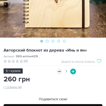
Авторский блокнот из дерева «Инь и ян»
Артикул:
5913-archive4219
(0)
Додати в список бажань
5 + купили
260 грн
( + 3 бонус (ів)
Подивитися схожі