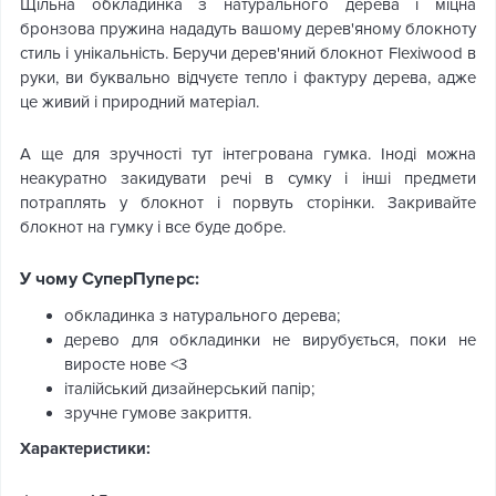
Щільна обкладинка з натурального дерева і міцна
бронзова пружина нададуть вашому дерев'яному блокноту
стиль і унікальність. Беручи дерев'яний блокнот Flexiwood в
руки, ви буквально відчуєте тепло і фактуру дерева, адже
це живий і природний матеріал.
А ще для зручності тут інтегрована гумка. Іноді можна
неакуратно закидувати речі в сумку і інші предмети
потраплять у блокнот і порвуть сторінки. Закривайте
блокнот на гумку і все буде добре.
У чому СуперПуперс:
обкладинка з натурального дерева;
дерево для обкладинки не вирубується, поки не
виросте нове <3
італійський дизайнерський папір;
зручне гумове закриття.
Характеристики: