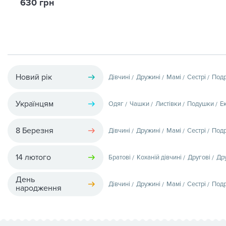
630 грн
Новий рік
Дівчині
Дружині
Мамі
Сестрі
Подр
Українцям
Одяг
Чашки
Листівки
Подушки
Е
8 Березня
Дівчині
Дружині
Мамі
Сестрі
Подр
14 лютого
Братові
Коханій дівчині
Другові
Др
День
Дівчині
Дружині
Мамі
Сестрі
Подр
народження