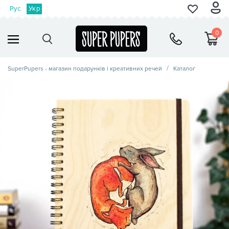
Рус
Укр
0
SuperPupers - магазин подарунків і креативних речей
Каталог