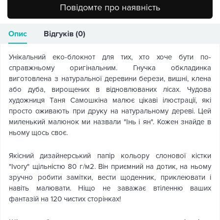
Повідомте про наявність
Опис
Відгуків (0)
Унікальний еко-блокнот для тих, хто хоче бути по-
справжньому оригінальним. Гнучка обкладинка
виготовлена з натуральної деревини берези, вишні, клена
або дуба, вирощених в відновлюваних лісах. Чудова
художниця Таня Самошкіна малює цікаві ілюстрації, які
просто оживають при друку на натуральному дереві. Цей
миленький малюнок ми назвали "Інь і ян". Кожен знайде в
ньому щось своє.
Якісний дизайнерський папір кольору слонової кістки
"Ivory" щільністю 80 г/м2. Він приємний на дотик, на ньому
зручно робити замітки, вести щоденник, приклеювати і
навіть малювати. Ніщо не заважає втіленню ваших
фантазій на 120 чистих сторінках!