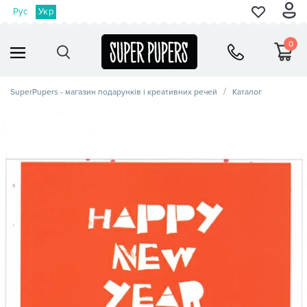
Рус
Укр
0
SuperPupers - магазин подарунків і креативних речей
Каталог