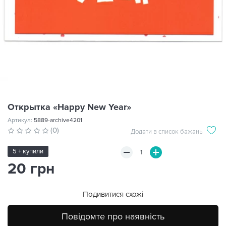
Открытка «Happy New Year»
Артикул:
5889-archive4201
(0)
Додати в список бажань
5 + купили
20 грн
Подивитися схожі
Повідомте про наявність