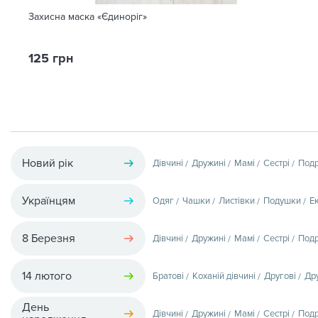
Захисна маска «Єдиноріг»
125 грн
Новий рік
Дівчині
Дружині
Мамі
Сестрі
Подр
Українцям
Одяг
Чашки
Листівки
Подушки
Е
8 Березня
Дівчині
Дружині
Мамі
Сестрі
Подр
14 лютого
Братові
Коханій дівчині
Другові
Др
День
Дівчині
Дружині
Мамі
Сестрі
Подр