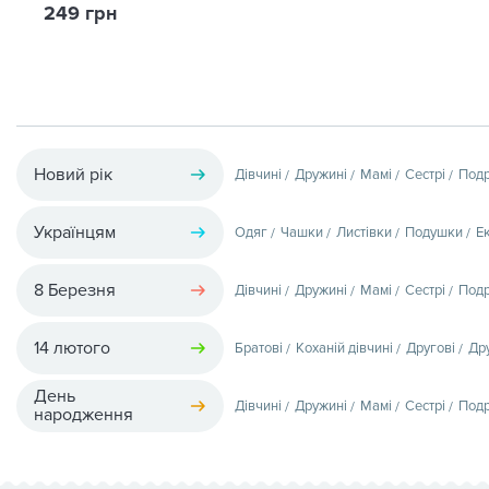
249 грн
Новий рік
Дівчині
Дружині
Мамі
Сестрі
Подр
Українцям
Одяг
Чашки
Листівки
Подушки
Е
8 Березня
Дівчині
Дружині
Мамі
Сестрі
Подр
14 лютого
Братові
Коханій дівчині
Другові
Др
День
Дівчині
Дружині
Мамі
Сестрі
Подр
народження