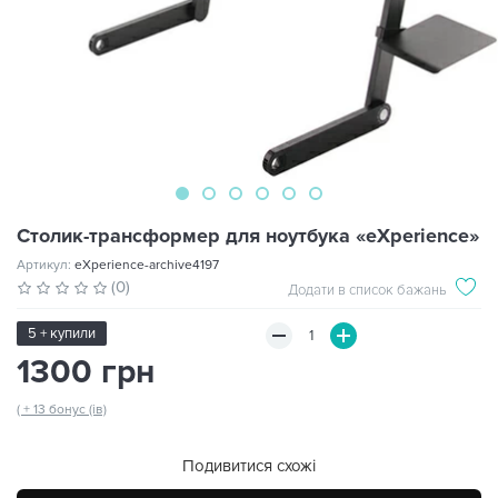
Столик-трансформер для ноутбука «eXperience»
Артикул:
eXperience-archive4197
(0)
Додати в список бажань
5 + купили
1300 грн
( + 13 бонус (ів)
Подивитися схожі