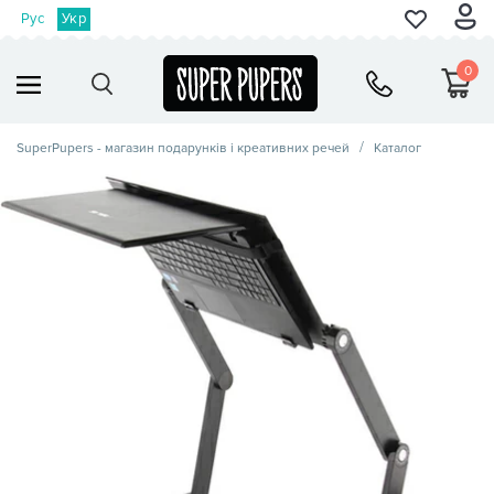
Рус
Укр
0
SuperPupers - магазин подарунків і креативних речей
Каталог