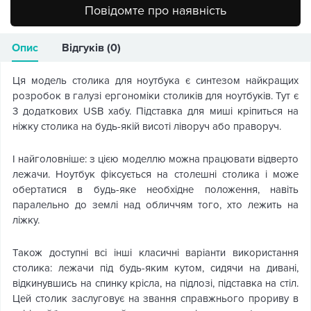
Повідомте про наявність
Опис
Відгуків (0)
Ця модель столика для ноутбука є синтезом найкращих
розробок в галузі ергономіки столиків для ноутбуків. Тут є
3 додаткових USB хабу. Підставка для миші кріпиться на
ніжку столика на будь-якій висоті ліворуч або праворуч.
І найголовніше: з цією моделлю можна працювати відверто
лежачи. Ноутбук фіксується на столешні столика і може
обертатися в будь-яке необхідне положення, навіть
паралельно до землі над обличчям того, хто лежить на
ліжку.
Також доступні всі інші класичні варіанти використання
столика: лежачи під будь-яким кутом, сидячи на дивані,
відкинувшись на спинку крісла, на підлозі, підставка на стіл.
Цей столик заслуговує на звання справжнього прориву в