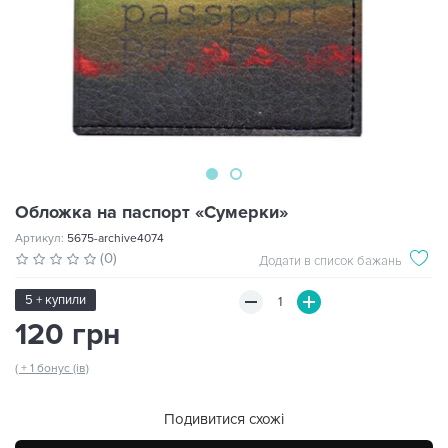
Обложка на паспорт «Сумерки»
Артикул:
5675-archive4074
(0)
Додати в список бажань
5 + купили
120 грн
( + 1 бонус (ів)
Подивитися схожі