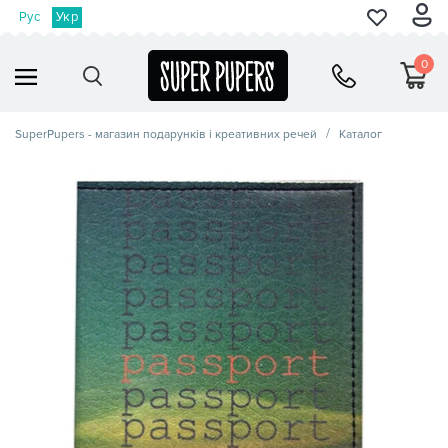
Рус
Укр
0
SuperPupers - магазин подарунків і креативних речей
Каталог