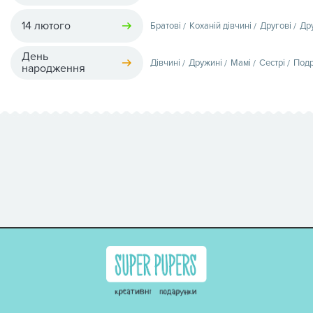
14 лютого
Братові
Коханій дівчині
Другові
Др
День
Дівчині
Дружині
Мамі
Сестрі
Подр
народження