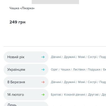
Чашка «Лікарка»
249 грн
Новий рік
Дівчині
Дружині
Мамі
Сестрі
Подр
Українцям
Одяг
Чашки
Листівки
Подушки
Е
8 Березня
Дівчині
Дружині
Мамі
Сестрі
Подр
14 лютого
Братові
Коханій дівчині
Другові
Др
День