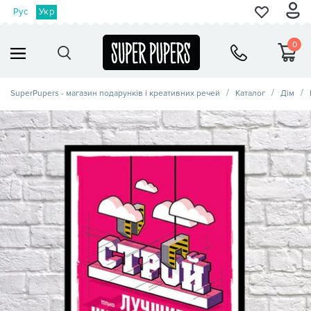
Рус
Укр
0
SuperPupers - магазин подарунків і креативних речей
Каталог
Дім