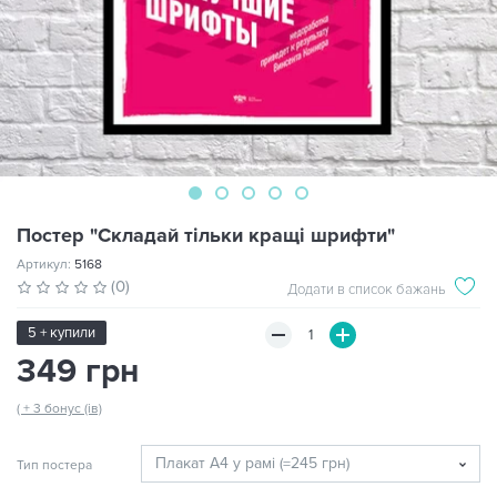
Постер "Складай тільки кращі шрифти"
Артикул:
5168
(0)
Додати в список бажань
5 + купили
349 грн
( + 3 бонус (ів)
Тип постера