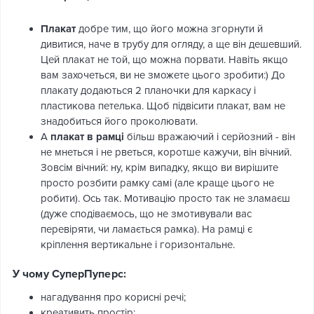
Плакат
добре тим, що його можна згорнути й
дивитися, наче в трубу для огляду, а ще він дешевший.
Цей плакат не той, що можна порвати. Навіть якщо
вам захочеться, ви не зможете цього зробити:) До
плакату додаються 2 планочки для каркасу і
пластикова петелька. Щоб підвісити плакат, вам не
знадобиться його проколювати.
А
плакат в рамці
більш вражаючий і серйозний - він
не мнеться і не рветься, коротше кажучи, він вічний.
Зовсім вічний: ну, крім випадку, якщо ви вирішите
просто розбити рамку самі (але краще цього не
робити). Ось так. Мотивацію просто так не зламаєш
(дуже сподіваємось, що не змотивували вас
перевіряти, чи ламається рамка). На рамці є
кріплення вертикальне і горизонтальне.
У чому СуперПуперс:
нагадування про корисні речі;
креативить простір;