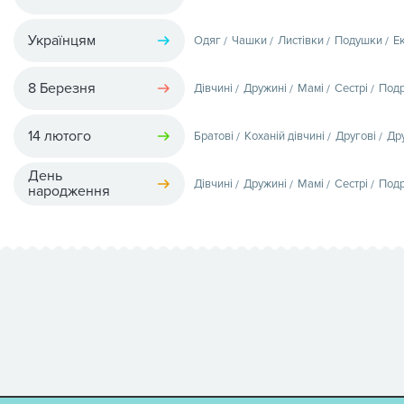
Українцям
Одяг
Чашки
Листівки
Подушки
Е
8 Березня
Дівчині
Дружині
Мамі
Сестрі
Подр
14 лютого
Братові
Коханій дівчині
Другові
Др
День
Дівчині
Дружині
Мамі
Сестрі
Подр
народження