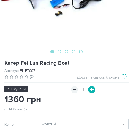
Катер Fei Lun Racing Boat
Артикул:
FL-FT007
(0)
Додати в список бажань
5 + купили
1360 грн
( + 14 бонус (ів)
Колір