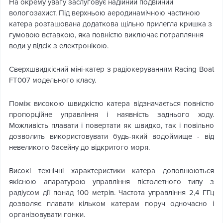
На окрему увагу заслуговує надійний подвійний
вологозахист. Під верхньою аеродинамічною частиною
катера розташована додаткова щільно прилегла кришка з
гумовою вставкою, яка повністю виключає потрапляння
води у відсік з електронікою.
Сверхшвидкісний міні-катер з радіокеруванням Racing Boat
FT007 модельного класу.
Поміж високою швидкістю катера відзначається повністю
пропорційне управління і наявність заднього ходу.
Можливість плавати і повертати як швидко, так і повільно
дозволить використовувати будь-який водоймище - від
невеликого басейну до відкритого моря.
Високі технічні характеристики катера доповнюються
якісною апаратурою управління пістолетного типу з
радіусом дії понад 100 метрів. Частота управління 2,4 ГГц
дозволяє плавати кільком катерам поруч одночасно і
організовувати гонки.