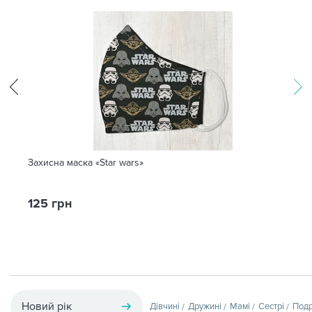
Захисна маска «Star wars»
125 грн
Новий рік
Дівчині
Дружині
Мамі
Сестрі
Подр