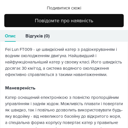
Подивитися схожі
Повідомте про наявність
Опис
Відгуків (0)
Fei Lun FT009 - це швидкісний катер з радіокеруванням і
водним охолодженням двигуна. Найшвидший і
найфункціональніший катер у своєму класі. Його швидкість
досягає 30 км/год, а система водяного охолодження
ефективно справляється з такими навантаженнями.
Маневреність
Катер оснащений електронікою з повністю пропорційним
управлінням і заднім ходом. Можливість плавати і повертати
як швидко, так і повільно дозволить використовувати будь-
яку водойму - від невеликого басейну до відкритого моря,
а спеціальна форма корпусу повертає катер у правильне