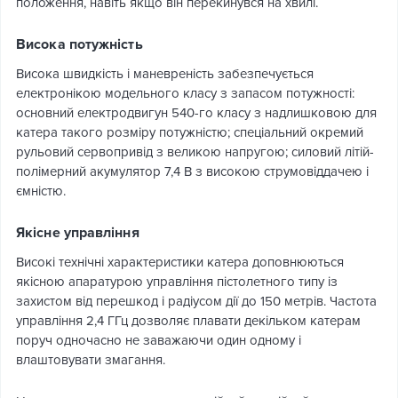
положення, навіть якщо він перекинувся на хвилі.
Висока потужність
Висока швидкість і маневреність забезпечується
електронікою модельного класу з запасом потужності:
основний електродвигун 540-го класу з надлишковою для
катера такого розміру потужністю; спеціальний окремий
рульовий сервопривід з великою напругою; силовий літій-
полімерний акумулятор 7,4 В з високою струмовіддачею і
ємністю.
Якісне управління
Високі технічні характеристики катера доповнюються
якісною апаратурою управління пістолетного типу із
захистом від перешкод і радіусом дії до 150 метрів. Частота
управління 2,4 ГГц дозволяє плавати декільком катерам
поруч одночасно не заважаючи один одному і
влаштовувати змагання.