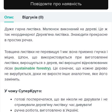
Повідомте про наявність
Опис
Відгуків (0)
Дуже гарна листівка. Малюнок виконаний на дереві. Це ж
так неординарно! Дерев'яна листівка. Знаходити прекрасне
в простих речах.
Товщина листівки не перевищує 1 мм: вона приємно гнучка і
міцна. Шпон, що використовується при виготовленні
листівки, вирощується з дерев, які вирощені відновлюваних
лісах
(sustainable forestry)
. Це означає, що кожне дерево
не вирубується, доки не виросте інше аналогічне, яке його
замінить.
У чому СуперКруто:
готові посперечатися, що ви ніколи не дарували і не
отримували дерев'яну листівку: час дивувати!
ручна робота, виготовлено в Україні;