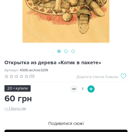
Открытка из дерева «Котик в пакете»
Артикул:
4305-archive3219
(0)
Додати в список бажань
20 + купили
60 грн
( + 1 бонус (ів)
Подивитися схожі