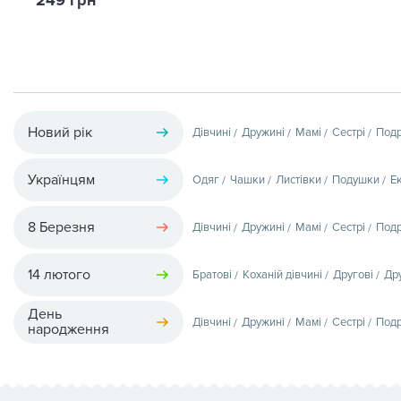
249 грн
Новий рік
Дівчині
Дружині
Мамі
Сестрі
Подр
Українцям
Одяг
Чашки
Листівки
Подушки
Е
8 Березня
Дівчині
Дружині
Мамі
Сестрі
Подр
14 лютого
Братові
Коханій дівчині
Другові
Др
День
Дівчині
Дружині
Мамі
Сестрі
Подр
народження