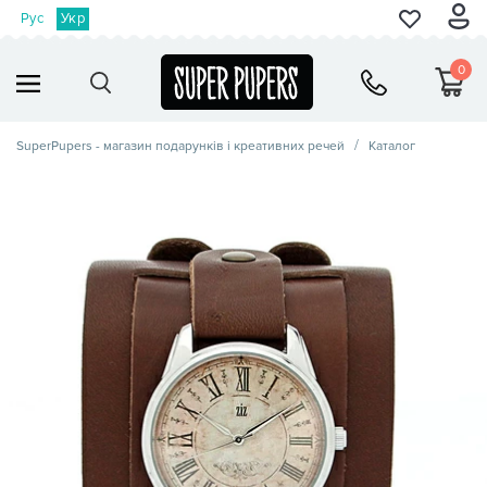
Рус
Укр
0
SuperPupers - магазин подарунків і креативних речей
Каталог