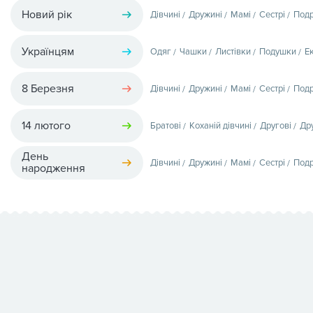
Новий рік
Дівчині
Дружині
Мамі
Сестрі
Подр
Українцям
Одяг
Чашки
Листівки
Подушки
Е
8 Березня
Дівчині
Дружині
Мамі
Сестрі
Подр
14 лютого
Братові
Коханій дівчині
Другові
Др
День
Дівчині
Дружині
Мамі
Сестрі
Подр
народження