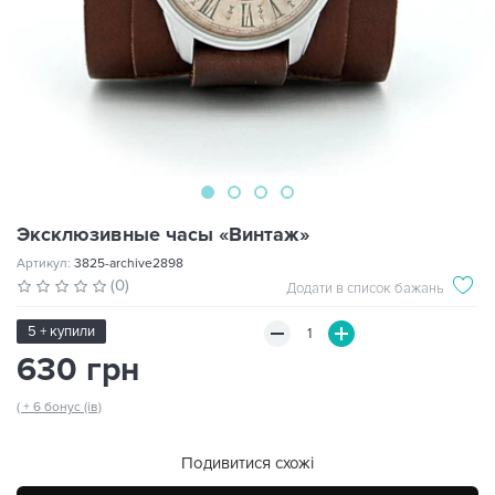
Эксклюзивные часы «Винтаж»
Артикул:
3825-archive2898
(0)
Додати в список бажань
5 + купили
630 грн
( + 6 бонус (ів)
Подивитися схожі