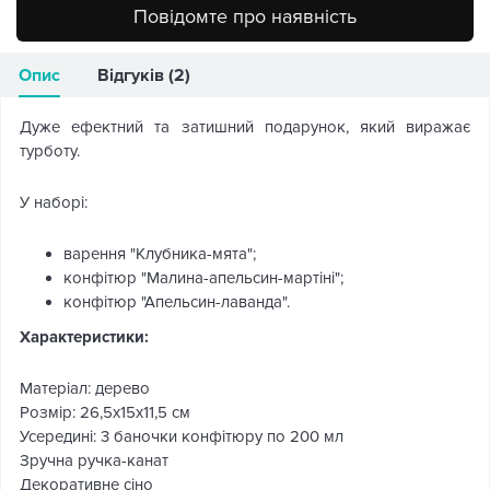
Повідомте про наявність
Опис
Відгуків (2)
Дуже ефектний та затишний подарунок, який виражає
турботу.
У наборі:
варення "Клубника-мята";
конфітюр "Малина-апельсин-мартіні";
конфітюр "Апельсин-лаванда".
Характеристики:
Матеріал: дерево
Розмір: 26,5х15х11,5 см
Усередині: 3 баночки конфітюру по 200 мл
Зручна ручка-канат
Декоративне сіно