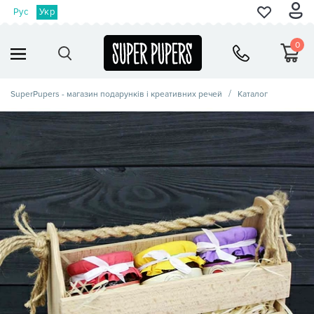
Рус
Укр
0
SuperPupers - магазин подарунків і креативних речей
Каталог