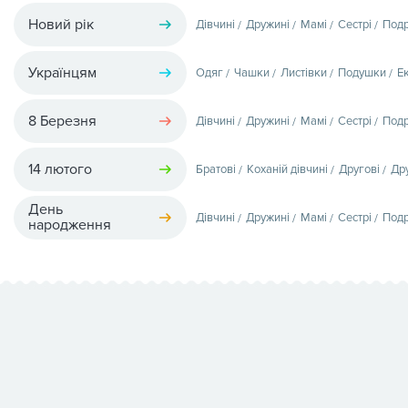
Новий рік
Дівчині
Дружині
Мамі
Сестрі
Подр
Українцям
Одяг
Чашки
Листівки
Подушки
Е
8 Березня
Дівчині
Дружині
Мамі
Сестрі
Подр
14 лютого
Братові
Коханій дівчині
Другові
Др
День
Дівчині
Дружині
Мамі
Сестрі
Подр
народження