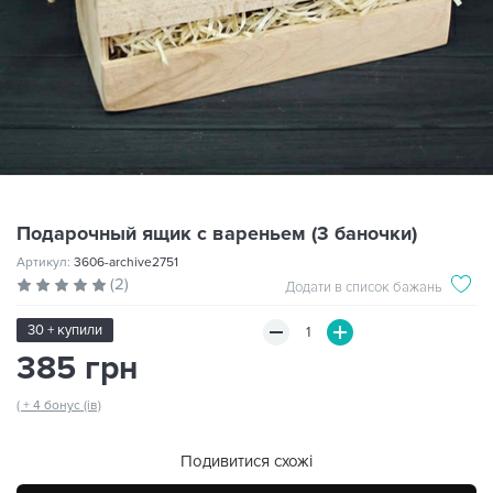
Подарочный ящик с вареньем (3 баночки)
Артикул:
3606-archive2751
(2)
Додати в список бажань
30 + купили
385 грн
( + 4 бонус (ів)
Подивитися схожі