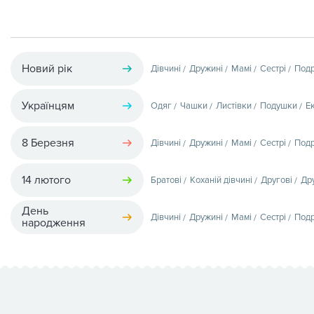
Новий рік
Дівчині
Дружині
Мамі
Сестрі
Подр
Українцям
Одяг
Чашки
Листівки
Подушки
Е
8 Березня
Дівчині
Дружині
Мамі
Сестрі
Подр
14 лютого
Братові
Коханій дівчині
Другові
Др
День
Дівчині
Дружині
Мамі
Сестрі
Подр
народження