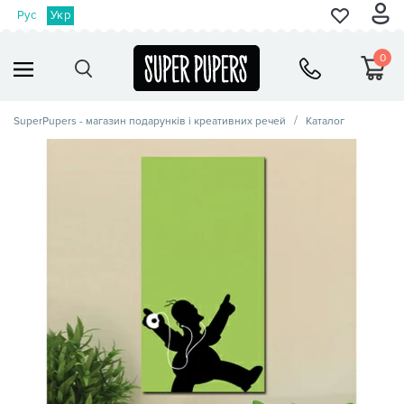
Рус
Укр
0
SuperPupers - магазин подарунків і креативних речей
Каталог