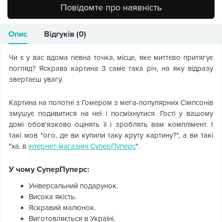
Повідомте про наявність
Опис
Відгуків (0)
Чи є у вас вдома певна точка, місце, яке миттєво притягує
погляд? Яскрава картина 3 саме така річ, на яку відразу
звертаєш увагу.
Картина на полотні з Гомером з мега-популярних Сімпсонів
змушує подивитися на неї і посміхнутися. Гості у вашому
домі обов'язково оцінять її і зроблять вам комплімент. І
такі мов "ого, де ви купили таку круту картину?", а ви такі
"ха. в
інтернет-магазині СуперПуперс
".
У чому СуперПуперс:
Універсальний подарунок.
Висока якість.
Яскравий малюнок.
Виготовляється в Україні.