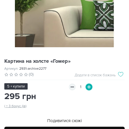
Картина на холсте «Гомер»
Артикул:
2931-archive2277
(0)
Додати в список бажань
5 + купили
295 грн
( + 3 бонус (ів)
Подивитися схожі