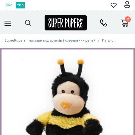
Рус
Укр
0
SuperPupers - магазин подарунків і креативних речей
Каталог