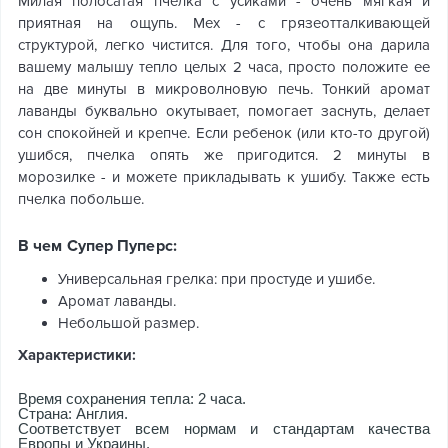
Милая полосатая пчелка с усиками - очень мягкая и
приятная на ощупь. Мех - с грязеотталкивающей
структурой, легко чистится. Для того, чтобы она дарила
вашему малышу тепло целых 2 часа, просто положите ее
на две минуты в микроволновую печь. Тонкий аромат
лаванды буквально окутывает, помогает заснуть, делает
сон спокойней и крепче. Если ребенок (или кто-то другой)
ушибся, пчелка опять же пригодится. 2 минуты в
морозилке - и можете прикладывать к ушибу. Также есть
пчелка побольше.
В чем Супер Пуперс:
Универсальная грелка: при простуде и ушибе.
Аромат лаванды.
Небольшой размер.
Характеристики:
Время сохранения тепла: 2 часа.
Страна: Англия.
Соответствует всем нормам и стандартам качества
Европы и Украины.