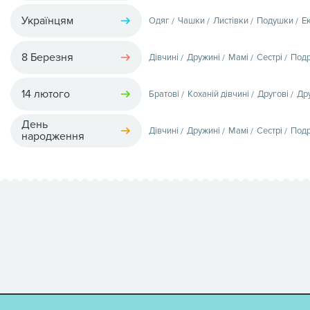
Українцям
Одяг
Чашки
Листівки
Подушки
Е
8 Березня
Дівчині
Дружині
Мамі
Сестрі
Подр
14 лютого
Братові
Коханій дівчині
Другові
Др
День
Дівчині
Дружині
Мамі
Сестрі
Подр
народження