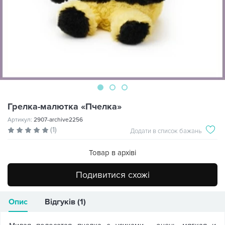
Грелка-малютка «Пчелка»
Артикул:
2907-archive2256
(1)
Додати в список бажань
Товар в архіві
Подивитися схожі
Опис
Відгуків (1)