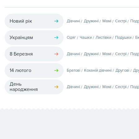
Новий рік
Дівчині
Дружині
Мамі
Сестрі
Подр
Українцям
Одяг
Чашки
Листівки
Подушки
Е
8 Березня
Дівчині
Дружині
Мамі
Сестрі
Подр
14 лютого
Братові
Коханій дівчині
Другові
Др
День
Дівчині
Дружині
Мамі
Сестрі
Подр
народження