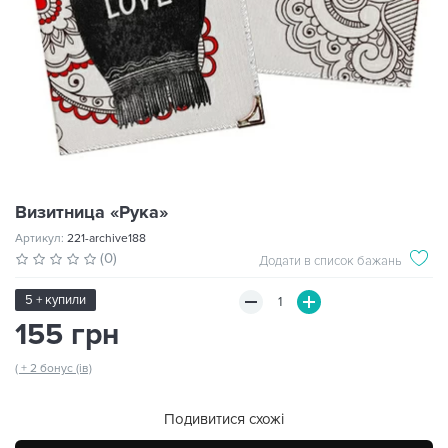
Визитница «Рука»
Артикул:
221-archive188
(0)
Додати в список бажань
5 + купили
155 грн
( + 2 бонус (ів)
Подивитися схожі