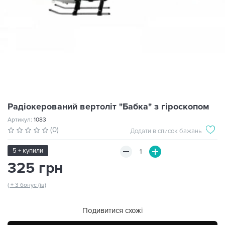
Радіокерований вертоліт "Бабка" з гіроскопом
Артикул:
1083
(0)
Додати в список бажань
5 + купили
325 грн
( + 3 бонус (ів)
Подивитися схожі