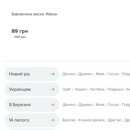
Бавовняна маска «Nasa»
89 грн
149 грн
Новий рік
Дівчині
Дружині
Мамі
Сестрі
Подр
Українцям
Одяг
Чашки
Листівки
Подушки
Е
8 Березня
Дівчині
Дружині
Мамі
Сестрі
Подр
14 лютого
Братові
Коханій дівчині
Другові
Др