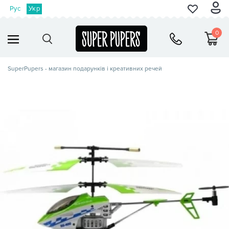
Рус
Укр
0
SuperPupers - магазин подарунків і креативних речей