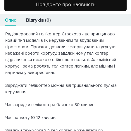
Повідомте про наявність
Опис
Відгуків (0)
Радіокерований гелікоптер Стрекоза - це принципово
новий тип моделі з ІК-керуванням та вбудованим
гіроскопом. Гіроскоп дозволяє скоригувати та усунути
небажані оберти корпусу, завдяки чому гелікоптер
відрізняється високою стійкістю в польоті. Алюмінієвий
корпус і рама роблять гелікоптер легким, але міцним і
надійним у використанні.
Заряджати гелікоптер можна від триканального пульта
керування.
Час зарядки гелікоптера близько 30 хвилин.
Час польоту 10-12 хвилин.
Завдяки технології 3D гелікоптер може літати по