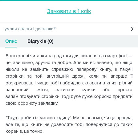
Замовити в 1 клік
умови оплати і доставки?
Опис
Відгуків (0)
Електронні читалки та додатки для читання на смартфоні —
це, звичайно, зручно та добре. Але ми всі знаємо, що ніщо
ніколи не замінить справжню паперову книгу, її пахучі
сторінки та той внутрішній дрож, коли ти вперше її
розкриваєш. І якщо тобі набридло складати в книзі різний
паперовий сміття, загинати кутики або просто
запам'ятовувати сторінки, тоді буде дуже корисно придбати
свою особисту закладку.
"Труд зробив із мавпи людину". Ми не знаємо, чи це правда,
але те, що книги не дозволять тобі повернутися до таких
коренів, це точно.