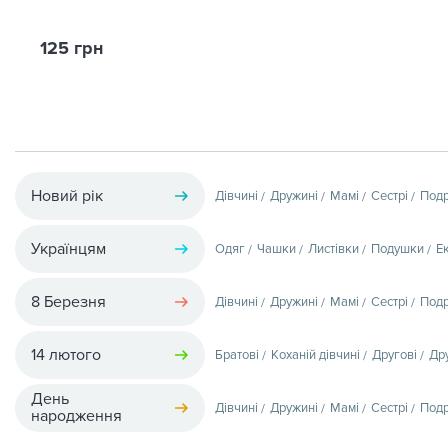
125 грн
Новий рік
Дівчині
Дружині
Мамі
Сестрі
Подр
Українцям
Одяг
Чашки
Листівки
Подушки
Е
8 Березня
Дівчині
Дружині
Мамі
Сестрі
Подр
14 лютого
Братові
Коханій дівчині
Другові
Др
День
Дівчині
Дружині
Мамі
Сестрі
Подр
народження