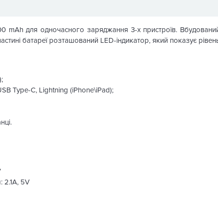
00 mAh для одночасного заряджання 3-х пристроїв. Вбудовани
астині батареї розташований LED-індикатор, який показує рівень
;
B Type-C, Lightning (iPhone\iPad);
нці.
V
 2.1A, 5V