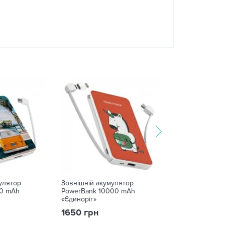
улятор
Зовнішній акумулятор
Зовнішній акум
0 mAh
PowerBank 10000 mAh
PowerBank 100
«Єдиноріг»
«Яскравий анан
1650 грн
1650 грн