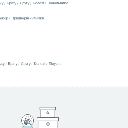
ку
Брату
Другу
Колезі
Начальнику
декор
Придверні килимки
ьку
Брату
Другу
Колезі
Дідусеві