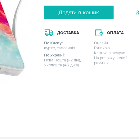
Додати в кошик
З
ДОСТАВКА
ОПЛАТА
По Києву:
Онлайн
кур'єр, самовивіз
Готівкою
Картою в шоурумі
По Україні:
На розрахунковий
Нова Пошта (1-2 дні),
рахунок
Укрпошта (4-7 днів)