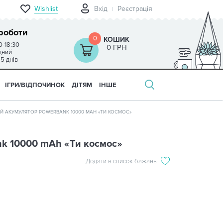
Wishlist
Вхід
Реєстрація
роботи
0
КОШИК
0-18:30
0 ГРН
ідний
-5 днів
ІГРИ/ВІДПОЧИНОК
ДІТЯМ
ІНШЕ
Й АКУМУЛЯТОР POWERBANK 10000 MAH «ТИ КОСМОС»
nk 10000 mAh «Ти космос»
Додати в список бажань