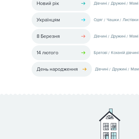
Новий рік
Дівчині
Дружині
Мамі
Українцям
Одяг
Чашки
Листівки
8 Березня
Дівчині
Дружині
Мамі
14 лютого
Братові
Коханій дівчині
День народження
Дівчині
Дружині
Мам