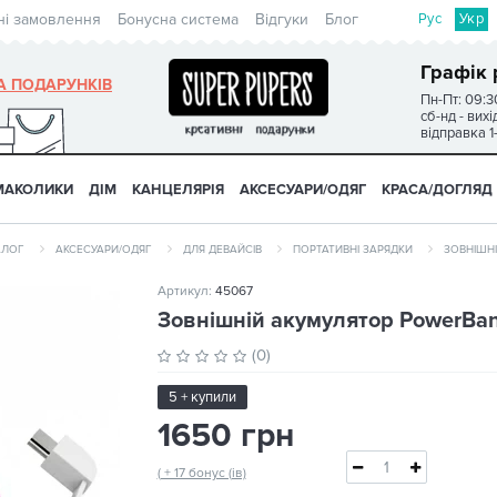
Рус
Укр
ні замовлення
Бонусна система
Відгуки
Блог
Графік 
А ПОДАРУНКІВ
Пн-Пт: 09:3
сб-нд - вих
відправка 1
МАКОЛИКИ
ДІМ
КАНЦЕЛЯРІЯ
АКСЕСУАРИ/ОДЯГ
КРАСА/ДОГЛЯД
АЛОГ
АКСЕСУАРИ/ОДЯГ
ДЛЯ ДЕВАЙСІВ
ПОРТАТИВНІ ЗАРЯДКИ
ЗОВНІШНІ
Артикул:
45067
Зовнішній акумулятор PowerBa
(0)
5 + купили
1650 грн
( + 17 бонус (ів)