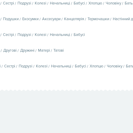
Сестрі
Подрузі
Колезі
Начальниці
Бабусі
Хлопцю
Чоловіку
Бать
Подушки
Екосумки
Аксесуари
Канцелярія
Термочашки
Настінний 
Сестрі
Подрузі
Колезі
Начальниці
Бабусі
Другові
Дружині
Матері
Татові
і
Сестрі
Подрузі
Колезі
Начальниці
Бабусі
Хлопцю
Чоловіку
Бат