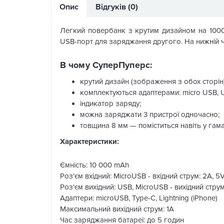
Опис
Відгуків (0)
Легкий повербанк з крутим дизайном на 100
USB-порт для заряджання другого. На нижній ч
В чому СуперПуперс:
крутий дизайн (зображення з обох сторін)
комплектуються адаптерами: micro USB, US
індикатор заряду;
можна заряджати 3 пристрої одночасно;
товщина 8 мм — поміститься навіть у гама
Характеристики:
Ємність: 10 000 mAh
Роз'єм вхідний: MicroUSB - вхідний струм: 2A, 5
Роз'єм вихідний: USB, MicroUSB - вихідний струм:
Адаптери: microUSB, Type-C, Lightning (iPhone)
Максимальний вихідний струм: 1A
Час заряджання батареї: до 5 годин