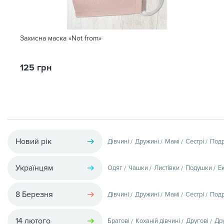
Захисна маска «Not from»
125 грн
Новий рік
Дівчині
Дружині
Мамі
Сестрі
Подр
Українцям
Одяг
Чашки
Листівки
Подушки
Е
8 Березня
Дівчині
Дружині
Мамі
Сестрі
Подр
14 лютого
Братові
Коханій дівчині
Другові
Др