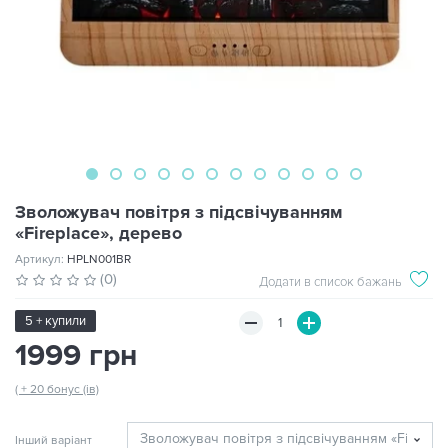
Зволожувач повітря з підсвічуванням
«Fireplace», дерево
Артикул:
HPLN001BR
(0)
Додати в список бажань
5 + купили
1999 грн
( + 20 бонус (ів)
Інший варіант