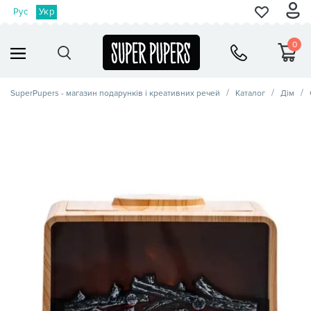
Рус
Укр
0
SuperPupers - магазин подарунків і креативних речей
Каталог
Дім