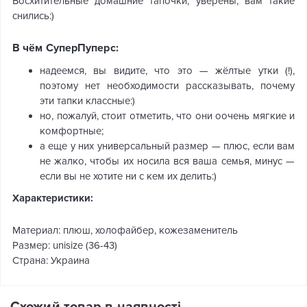
Восхитительные домашние тапочки, уверены, вам такие
снились:)
В чём СуперПуперс:
надеемся, вы видите, что это — жёлтые утки (!),
поэтому нет необходимости рассказывать, почему
эти тапки классные:)
но, пожалуй, стоит отметить, что они оочень мягкие и
комфортные;
а еще у них универсальный размер — плюс, если вам
не жалко, чтобы их носила вся ваша семья, минус —
если вы не хотите ни с кем их делить:)
Характеристики:
Материал: плюш, холофайбер, кожезаменитель
Размер: unisize (36-43)
Страна: Украина