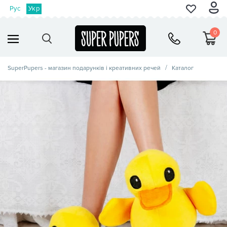
Рус
Укр
0
SuperPupers - магазин подарунків і креативних речей
Каталог