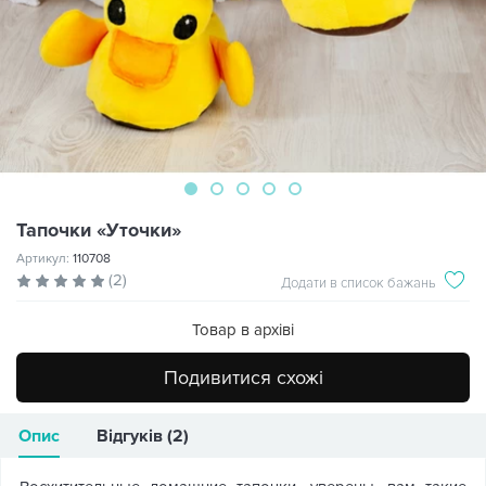
Тапочки «Уточки»
Артикул:
110708
(2)
Додати в список бажань
Товар в архіві
Подивитися схожі
Опис
Відгуків (2)