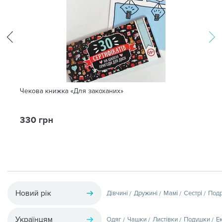
Чекова книжка «Для закоханих»
330 грн
Новий рік
Дівчині
Дружині
Мамі
Сестрі
Подр
Українцям
Одяг
Чашки
Листівки
Подушки
Е