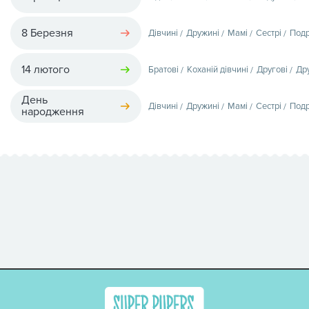
8 Березня
Дівчині
Дружині
Мамі
Сестрі
Подр
14 лютого
Братові
Коханій дівчині
Другові
Др
День
Дівчині
Дружині
Мамі
Сестрі
Подр
народження